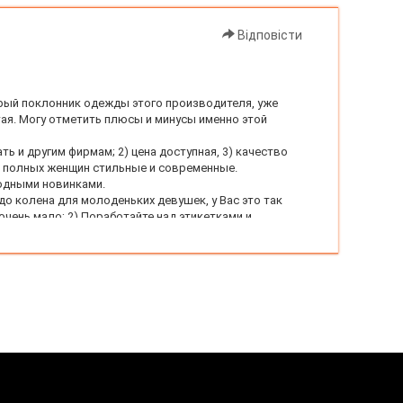
Відповісти
рый поклонник одежды этого производителя, уже
тая. Могу отметить плюсы и минусы именно этой
ть и другим фирмам; 2) цена доступная, 3) качество
ля полных женщин стильные и современные.
одными новинками.
о колена для молоденьких девушек, у Вас это так
очень мало; 2) Поработайте над этикетками и
ирменный ярлык и подкладку!