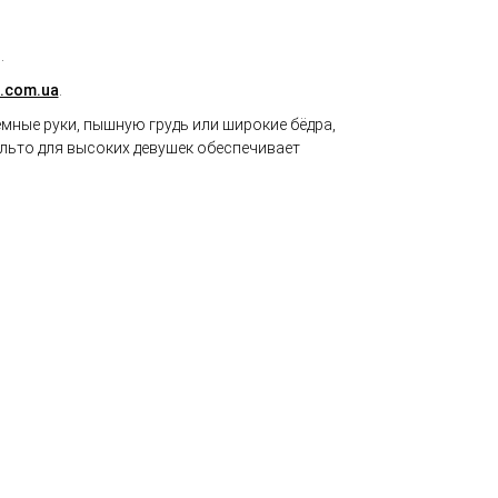
.
.com.ua
.
ные руки, пышную грудь или широкие бёдра,
льто для высоких девушек обеспечивает