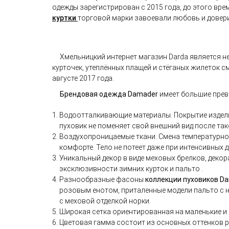
одежды
зарегистрирован c 2015 года, до этого вр
куртки
торговой марки завоевали любовь и довери
Хмельницкий интернет магазин Darda является н
курточек, утеплённых плащей и стёганых жилеток
см
августе 2017 года.
Брендовая одежда Damader
имеет большие прев
Водоотталкивающие материалы. Покрытие изделий 
пуховик не поменяет свой внешний вид после так
Воздухопроницаемые ткани. Смена температурног
комфорте. Тело не потеет даже при интенсивных 
Уникальный декор в виде меховых брелков, декор
эксклюзивности зимних курток и пальто .
Разнообразные фасоны
коллекции пуховиков D
розовым енотом, приталенные модели пальто с 
с меховой отделкой норки.
Широкая сетка ориентированная на маленькие и 
Цветовая гамма состоит из основных оттенков р