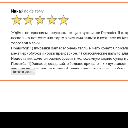
Инна
9 років тому
Ждём с нетерпением новую коллекцию пуховиков Damader. Я ста
несколько лет успешно торгую зимними пальто и куртками из Ки
торговой марки.
Нравится: 1) пуховики damader очень тёплые, чего хочется пожела
меха чернобурки и норки прекрасное, 4) классические пальто д
Недостатки: хочется разнообразить молодёжную серию супер м
Просьба: 1)Damader, создавайте больше приталенных пуховиков д
хорошо получается, но моделей таких в последних сезонах было 
Читати далі ↓
упаковкой, очень хочется развернуть пуховик и увидеть яркий ф