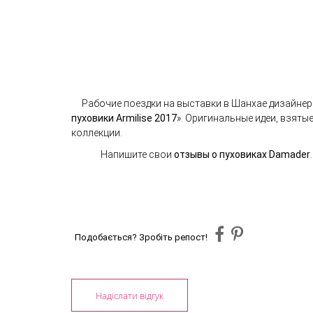
Рабочие поездки на выставки в Шанхае дизайне
пуховики Armilise 2017
». Оригинальные идеи, взят
коллекции.
Напишите свои
отзывы о пуховиках
D
amader
Подобається? Зробіть репост!
Надіслати відгук