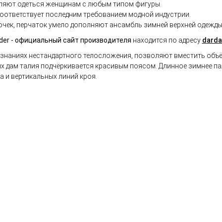
ляют одеться женщинам с любым типом фигуры.
соответствует последним требованием модной индустрии.
очек, перчаток умело дополняют ансамбль зимней верхней одежды
er - официальный сайт производителя
находится по адресу
d
arda
наниях нестандартного телосложения, позволяют вместить объём
х дам талия подчёркивается красивым поясом. Длинное зимнее па
а и вертикальных линий кроя.