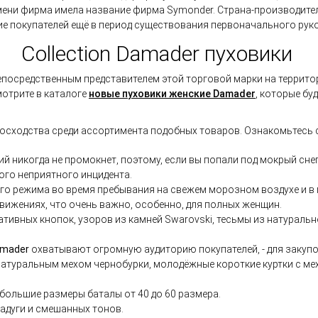
емени фирма имела название фирма Symonder. Страна-производите
е покупателей ещё в период существования первоначального руко
Collection Damader пуховики
епосредственным представителем этой торговой марки на террито
отрите в каталоге
н
овые п
уховики женские Damader
, которые бу
осходства среди ассортимента подобных товаров. Ознакомьтесь с
никогда не промокнет, поэтому, если вы попали под мокрый снег и
ого неприятного инцидента.
о режима во время пребывания на свежем морозном воздухе и в п
движениях, что очень важно, особенно, для полных женщин.
ативных кнопок, узоров из камней Swarovski, тесьмы из натуральн
amader
охватывают огромную аудиторию покупателей, - для закупо
натуральным мехом чернобурки, молодёжные короткие куртки с м
большие размеры баталы от 40 до 60 размера.
адуги и смешанных тонов.