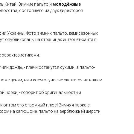
ль Китай. Зимние пальто и
молодёжные
водства, состоящего из двух директоров.
рии Украины. Фото зимних пальто
, демисезонных
дут опубликованы на страницах интернет-сайта в
 характеристиками.
ли дождь, - плечи останутся сухими, а пальто-
омещении, ни в коем случае не скажется на вашем
ой норки, - говорит об оригинальности и
к оптом это огромный плюс! Зимняя парка с
ехоом на капюшоне, пальто на верблюжьей шерсти