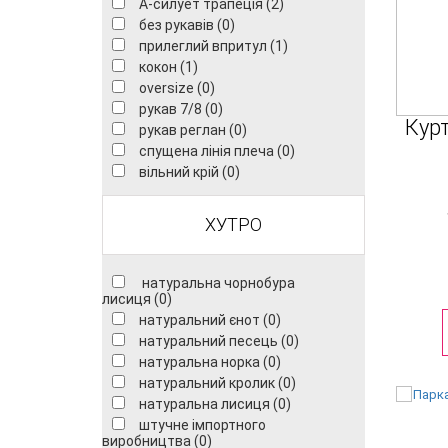
А-силует трапеція (2)
без рукавів (0)
прилеглий впритул (1)
кокон (1)
oversize (0)
рукав 7/8 (0)
Кур
рукав реглан (0)
спущена лінія плеча (0)
вільний крій (0)
ХУТРО
натуральна чорнобура
лисиця (0)
натуральний єнот (0)
натуральний песець (0)
натуральна норка (0)
натуральний кролик (0)
натуральна лисиця (0)
штучне імпортного
виробництва (0)