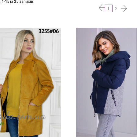
1-15 із 25 записів.
1
2