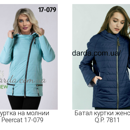
уртка на молнии
Батал куртки жен
Peercat 17-079
Q.P. 7811