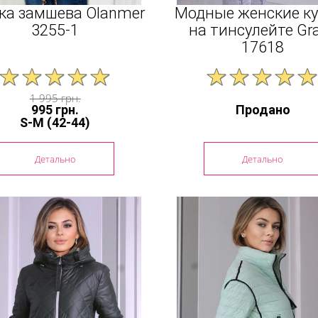
ка замшева Olanmer
Модные женские ку
3255-1
на тинсулейте Gr
17618
1 995 грн.
995 грн.
Продано
S-M (42-44)
Детально
Детально