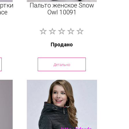
ртки
Пальто женское Snow
ace
Owl 10091
Продано
Детально