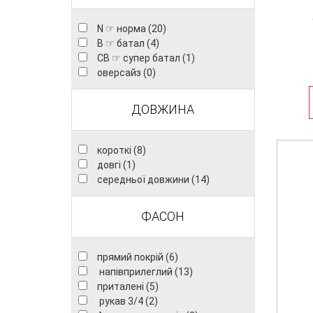
N ☞ норма (20)
B ☞ батал (4)
CB ☞ супер батал (1)
оверсайз (0)
ДОВЖИНА
короткі (8)
довгі (1)
середньої довжини (14)
ФАСОН
прямий покрій (6)
напівприлеглий (13)
приталені (5)
рукав 3/4 (2)