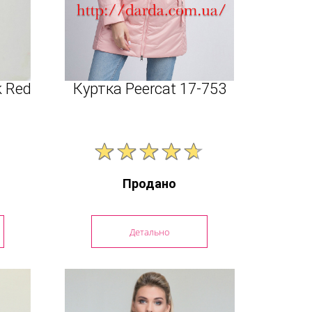
k Red
Куртка Peercat 17-753
Продано
Детально