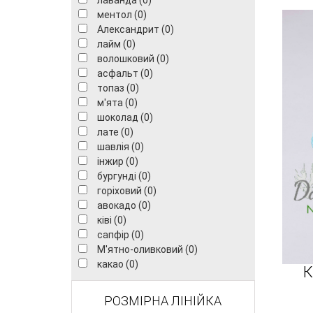
лаванда (0)
ментол (0)
Александрит (0)
лайм (0)
волошковий (0)
асфальт (0)
топаз (0)
м'ята (0)
шоколад (0)
лате (0)
шавлія (0)
інжир (0)
бургунді (0)
горіховий (0)
авокадо (0)
ківі (0)
сапфір (0)
М'ятно-оливковий (0)
какао (0)
К
РОЗМІРНА ЛІНІЙКА