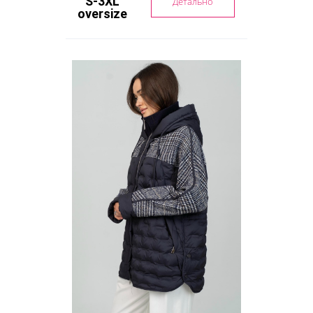
S-3XL
Детально
oversize