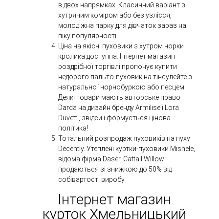
в двох напрямках. Класичний варіант з
хутряним коміром або без узлісся,
молодіжна парку для дівчаток зараз на
піку популярності.
Ціна на якісні пуховики з хутром норки і
кролика доступна. Інтернет магазин
роздрібної торгівлі пропонує купити
недорого пальто-пуховик на тінсулейте з
натуральної чорнобуркою або песцем.
Деякі товари мають авторське право
Darda на дизайн бренду Armilise і Lora
Duvetti, звідси і формується цінова
політика!
Тотальний розпродаж пуховиків на пуху
Decently. Утеплені куртки-пуховики Mishele,
відома фірма Daser, Cattail Willow
продаються зі знижкою до 50% від
собівартості виробу.
Інтернет магазин
курток Хмельницький