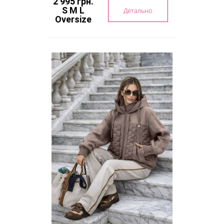
2 995 грн.
S M L
Детально
Oversize