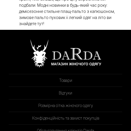
подбали. Модні новинки в будь-який час року:
демісезонне стильне плащ-пальто з капюшоном,
зимове пальто пуховик ії легкий одяг на літо ви
знайдете тут!
Товари
Відгуки
Розмірна сітка жіночого одягу
Конфіденційність та захист покупців
Обслуговування клієнтів Darda