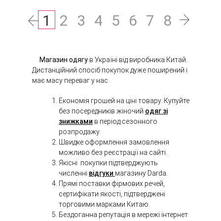
1
2
3
4
5
6
7
8
Магазин одягу
в Україні від виробника Китай.
Дистанційний спосіб покупок дуже поширений і
має масу переваг у нас.
Економія грошей на ціні товару. Купуйте
без посередників жіночий
одяг зі
знижками
в період сезонного
розпродажу.
Швидке оформлення замовлення
можливо без реєстрації на сайті.
Якісні покупки підтверджують
численні
відгуки
магазину Darda.
Прямі поставки фірмових речей,
сертифікати якості, підтверджені
торговими марками Китаю.
Бездоганна репутація в мережі інтернет