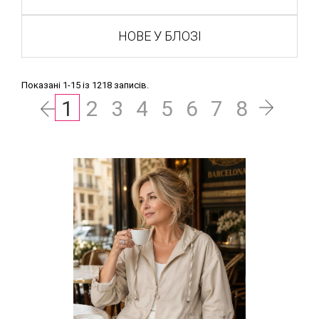
НОВЕ У БЛОЗІ
Показані 1-15 із 1218 записів.
1
2
3
4
5
6
7
8