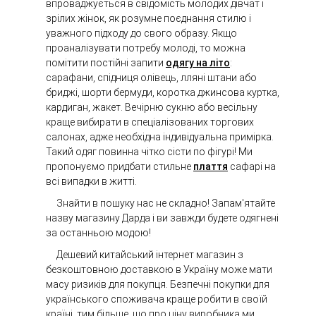
впроваджується в свідомість молодих дівчат і
зрілих жінок, як розумне поєднання стилю і
уважного підходу до свого образу. Якщо
проаналізувати потребу молоді, то можна
помітити постійні запити
одягу на літо
:
сарафани, спідниця олівець, лляні штани або
бриджі, шорти бермуди, коротка джинсова куртка,
кардиган, жакет. Вечірню сукню або весільну
краще вибирати в спеціалізованих торгових
салонах, адже необхідна індивідуальна примірка.
Такий одяг повинна чітко сісти по фігурі! Ми
пропонуємо придбати стильне
плаття
сафарі на
всі випадки в житті.
Знайти в пошуку нас не складно! Запам'ятайте
назву магазину Дарда і ви завжди будете одягнені
за останньою модою!
Дешевий китайський інтернет магазин з
безкоштовною доставкою в Україну може мати
масу ризиків для покупця. Безпечні покупки для
українського споживача краще робити в своїй
країні, тим більше, що про ціну виробника ми