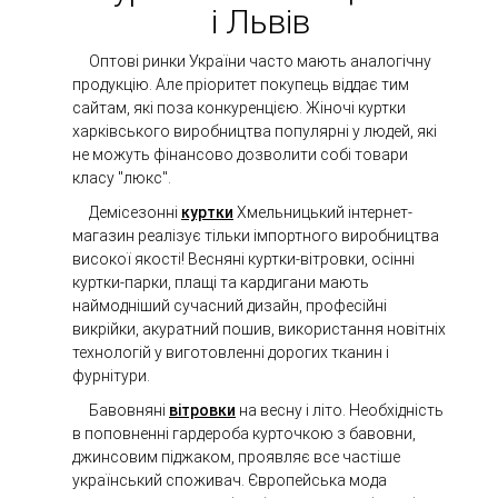
і Львів
Оптові ринки України часто мають аналогічну
продукцію. Але пріоритет покупець віддає тим
сайтам, які поза конкуренцією. Жіночі куртки
харківського виробництва популярні у людей, які
не можуть фінансово дозволити собі товари
класу "люкс".
Демісезонні
куртки
Хмельницький інтернет-
магазин реалізує тільки імпортного виробництва
високої якості! Весняні куртки-вітровки, осінні
куртки-парки, плащі та кардигани мають
наймодніший сучасний дизайн, професійні
викрійки, акуратний пошив, використання новітніх
технологій у виготовленні дорогих тканин і
фурнітури.
Бавовняні
вітровки
на весну і літо. Необхідність
в поповненні гардероба курточкою з бавовни,
джинсовим піджаком, проявляє все частіше
український споживач. Європейська мода