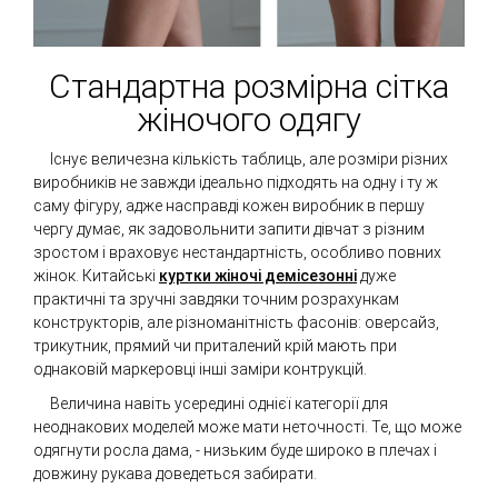
Стандартна розмірна сітка
жіночого одягу
Існує величезна кількість таблиць, але розміри різних
виробників не завжди ідеально підходять на одну і ту ж
саму фігуру, адже насправді кожен виробник в першу
чергу думає, як задовольнити запити дівчат з різним
зростом і враховує нестандартність, особливо повних
жінок. Китайські
куртки жіночі демісезонні
дуже
практичні та зручні завдяки точним розрахункам
конструкторів, але різноманітність фасонів: оверсайз,
трикутник, прямий чи приталений крій мають при
однаковій маркеровці інші заміри контрукцій.
Величина навіть усередині однієї категорії для
неоднакових моделей може мати неточності. Те, що може
одягнути росла дама, - низьким буде широко в плечах і
довжину рукава доведеться забирати.