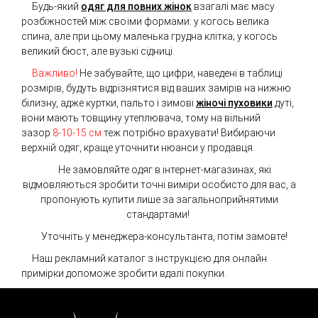
Будь-який
одяг для повних жінок
взагалі має масу
розбіжностей між своїми формами: у когось велика
спина, але при цьому маленька грудна клітка; у когось
великий бюст, але вузькі сідниці.
Важливо!
Не забувайте, що цифри, наведені в таблиці
розмірів, будуть відрізнятися від ваших замірів на нижню
білизну, адже куртки, пальто і зимові
жіночі пуховики
дуті,
вони мають товщину утеплювача, тому на вільний
зазор
8-10-15 см
теж потрібно врахувати! Вибираючи
верхній одяг, краще уточнити нюанси у продавця.
Не замовляйте одяг в інтернет-магазинах, які
відмовляються зробити точні виміри особисто для вас, а
пропонують купити лише за загальноприйнятими
стандартами!
Уточніть у менеджера-консультанта, потім замовте!
Наш рекламний каталог з інструкцією для онлайн
примірки допоможе зробити вдалі покупки.