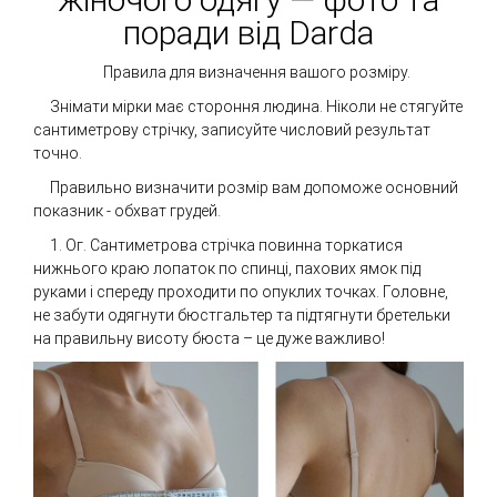
поради від Darda
Правила для визначення вашого розміру.
Знімати мірки має стороння людина. Ніколи не стягуйте
сантиметрову стрічку, записуйте числовий результат
точно.
Правильно визначити розмір вам допоможе основний
показник - обхват грудей.
1. Ог. Сантиметрова стрічка повинна торкатися
нижнього краю лопаток по спинці, пахових ямок під
руками і спереду проходити по опуклих точках. Головне,
не забути одягнути бюстгальтер та підтягнути бретельки
на правильну висоту бюста – це дуже важливо!