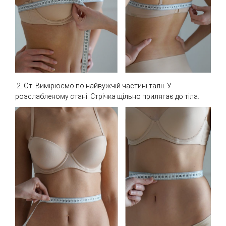
2. От. Вимірюємо по найвужчій частині талії. У
розслабленому стані. Стрічка щільно прилягає до тіла.