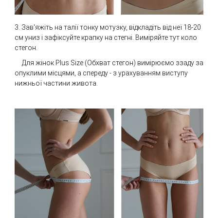
3. Зав'яжіть на талії тонку мотузку, відкладіть від неї 18-20
см униз і зафіксуйте крапку на стегні. Виміряйте тут коло
стегон.
Для жінок Plus Size (Обхват стегон) вимірюємо ззаду за
опуклими місцями, а спереду - з урахуванням виступу
нижньої частини живота.