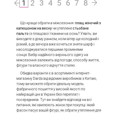
1
2
3
4
5
6
7
8
Що краще обрати в міжсезоння:
плащ жіночий з
капюшоном на весну
чи утеплене
стьобане
пальто
із плащової тканини на осінь
? Уявіть: ви
виходите з дому ранком, коли вітер ще холодний і
різкий, а до вечора вже хочеться зняти шарф і
насолоджуватися першими променями
сонця. Вибір надійного верхнього одягу на
міжсезоння залежить від погоди, способу життя,
фігури та власного відчуття стилю.
Обидва варіанти є в асортименті інтернет-
магазину Darda від відомих виробників з Китаю,
тому ви можете обрати ідеальну модель
фабричного пошиття у високій якості по
найкращій ціні в Україні без переплат і
посередників. Тут ви знайдете відповіді на всі
питання, які хвилюють жінок при покупці: який
фасон пасує вашій фігурі, як обрати утеплення для