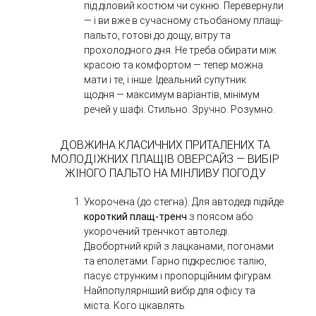
під діловий костюм чи сукню. Перевернули
— і ви вже в сучасному стьобаному плащі-
пальто, готові до дощу, вітру та
прохолодного дня. Не треба обирати між
красою та комфортом — тепер можна
мати і те, і інше. Ідеальний супутник
щодня — максимум варіантів, мінімум
речей у шафі. Стильно. Зручно. Розумно.
ДОВЖИНА КЛАСИЧНИХ ПРИТАЛЕНИХ ТА
МОЛОДІЖНИХ ПЛАЩІВ ОВЕРСАЙЗ — ВИБІР
ЖІНОГО ПАЛЬТО НА МІНЛИВУ ПОГОДУ
Укорочена (до стегна). Для автодеді підійде
короткий плащ-тренч
з поясом або
укорочений тренчкот автоледі.
Двобортний крій з лацканами, погонами
та еполетами. Гарно підкреслює талію,
пасує струнким і пропорційним фігурам.
Найпопулярніший вибір для офісу та
міста.
Кого цікавлять