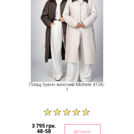
Плащ-тренч жіночий Mishele 4106-
1
3 795 грн.
48-58
Детально