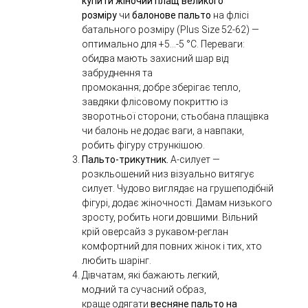
купити жіночий плащ великого
розміру
чи
балонове пальто
на флісі
батального розміру
(
Plus Size 52-62)
—
оптимально для +5…-5 °C. Переваги:
обидва мають
захисний шар
від
забруднення та
промокання; д
обре зберігає тепло,
завдяки флісовому покриттю із
зворотньої сторони; стьобана плащівка
чи балонь не додає ваги, а навпаки,
робить фігуру стрункішою.
Пальто-трикутник.
А-силует —
розкльошений низ візуально витягує
силует. Чудово виглядає на грушеподібній
фігурі, додає жіночності. Дамам низького
зросту, робить ноги довшими. Вільний
крій оверсайз з рукавом-реглан
комфортний для повних жінок і тих, хто
любить шарінг.
Дівчатам, які бажають легкий,
модний та сучасний образ,
краще одягати
весняне пальто на