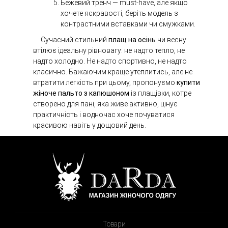
Бежевий тренч — must-have, але якщо
хочете яскравості, беріть модель з
контрастними вставками чи смужками.
Сучасний стильний
плащ на осінь
чи весну
втілює ідеальну рівновагу: не надто тепло, не
надто холодно. Не надто спортивно, не надто
класично. Бажаючим краще утеплитись, але не
втратити легкість при цьому, пропонуємо
купити
жіноче пальто з капюшоном
із плащівки, котре
створено для пані, яка живе активно, цінує
практичність і водночас хоче почуватися
красивою навіть у дощовий день.
Товари