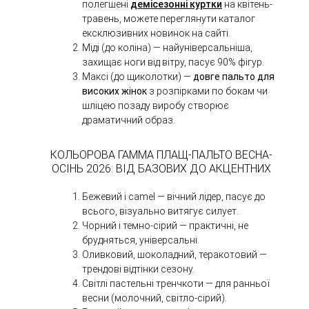
полегшені
демісезонні куртки
на квітень-
травень, можете переглянути каталог
ексклюзивних новинок на сайті.
Міді (до коліна) — найуніверсальніша,
захищає ноги від вітру, пасує 90% фігур.
Максі (до щиколотки) —
довге пальто для
високих жінок
з розпірками по бокам чи
шліцею позаду виробу створює
драматичний образ.
КОЛЬОРОВА ГАММА ПЛАЩ-ПАЛЬТО ВЕСНА-
ОСІНЬ 2026: ВІД БАЗОВИХ ДО АКЦЕНТНИХ
Бежевий і camel — вічний лідер, пасує до
всього, візуально витягує силует.
Чорний і темно-сірий — практичні, не
брудняться, універсальні.
Оливковий, шоколадний, теракотовий —
трендові відтінки сезону.
Світлі пастельні тренчкоти — для ранньої
весни (молочний, світло-сірий).