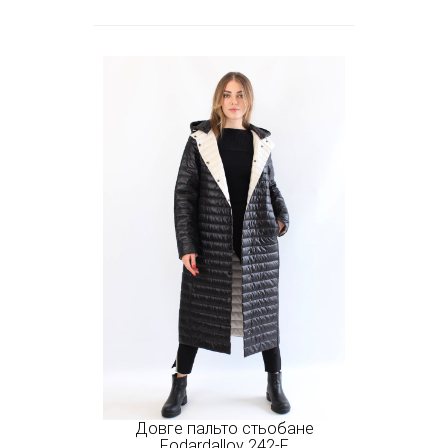
Довге пальто стьобане
Fodardalloy 242-F