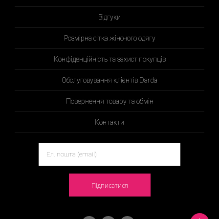
Відгуки
Розмірна сітка жіночого одягу
Конфіденційність та захист покупців
Обслуговування клієнтів Darda
Повернення товару та обмін
Контакти
Підписатися