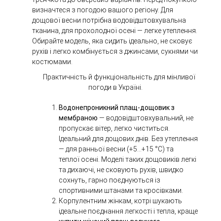
визначтеся з погодою вашого регіону. Для
дощової весни потрібна водовідштовхувальна
тканина, для прохолодної осені — легке утеплення.
Обирайте модель, яка сидить ідеально, не сковує
рухів і легко комбінується з джинсами, сукнями чи
костюмами.
Практичність й функціональність для мінливої
погоди в Україні.
Водонепроникний плащ-дощовик з
мембраною
— водовідштовхувальний, не
пропускає вітер, легко чиститься.
Ідеальний для дощових днів. Без утеплення
— для ранньої весни (+5…+15 °C) та
теплої осені. Моделі таких дощовиків легкі
та дихаючі, не сковують рухів, швидко
сохнуть, гарно поєднуються із
спортивними штанами та кросівками.
Корпулентним жінкам, котрі
шукають
ідеальне поєднання легкості і тепла, краще