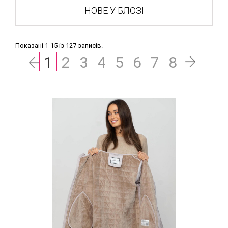
НОВЕ У БЛОЗІ
Показані 1-15 із 127 записів.
1
2
3
4
5
6
7
8