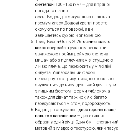
синтепоні
100–150 г/м² — для вітряної
погоди та пізньої
осені. Водовідштовхувальна плащівка
преміум-класу. Дощові краплі просто
скочуються по поверхні, а ви
залишаєтесь сухою й впевненою.
Тренд Весна-Осінь 2026:
осіннє
пальто
кокон оверсайз
з рукавом реглан чи
заниженою проймпроймою «летюча
миша», або з підплечникам
зі спущеною
лінією плеча, що переходить у м’які лінії
силуета. У
ніверсальний фасон
перевернутого трикутника, що повільно
звужується до низу. Ідеальний для фігури
з пишним бюстом, форми
«яблоко»
, а
також для дівчат та жінок, які багато
пересуваються містом, подорожують.
Водовідштовхувальні
двосторонні плащ-
пальто з капюшоном
— два стильні
образи в одній річці. Один бік — елегантний
матовий з гладкою текстурою, який пасує