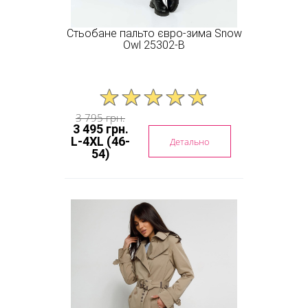
Стьобане пальто євро-зима Snow
Owl 25302-B
3 795 грн.
3 495 грн.
L-4XL (46-
Детально
54)