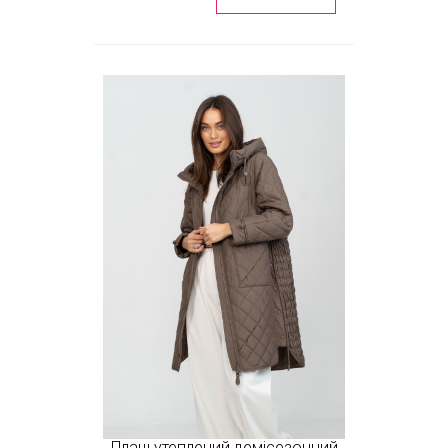
Плащ утеплений демісезонний