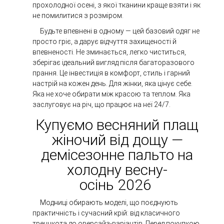
прохолодної осені, з якої тканини краще взяти і як
не помилитися з розміром.
Будьте впевнені в одному — цей базовий одяг не
просто гріє, а дарує відчуття захищеності й
впевненості. Не зминається, легко чиститься,
зберігає ідеальний вигляд після багаторазового
прання. Це інвестиція в комфорт, стиль і гарний
настрій на кожен день. Для жінки, яка цінує себе.
Яка не хоче обирати між красою та теплом. Яка
заслуговує на річ, що працює на неї 24/7.
Купуємо весняний плащ
жіночий від дощу —
демісезонне пальто на
холодну весну-
осінь 2026
Модниці обирають моделі, що поєднують
практичність і сучасний крій: від класичного
тренчкота до оверсайз-варіантів. Перед покупкою