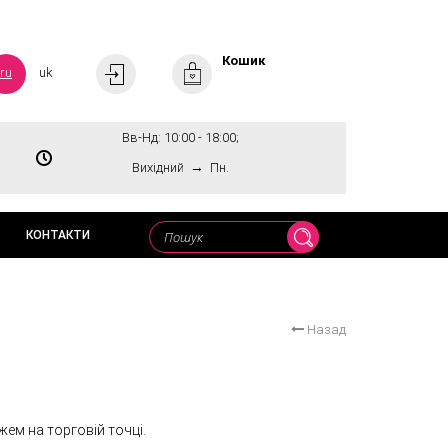
Кошик
ru
uk
Вв-Нд: 10:00 - 18:00;
→
Вихідний
Пн.
КОНТАКТИ
Назад
жем на торговій точці.