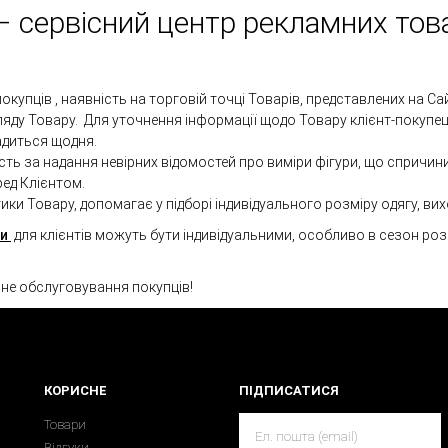
 сервісний центр рекламних тов
пців , наявність на торговій точці Товарів, представлених на Сайт
яду Товару. Для уточнення інформації щодо Товару клієнт-покупе
вадиться щодня.
ість за надання невірних відомостей про виміри фігури, що спри
ед Клієнтом.
 Товару, допомагає у підборі індивідуального розміру одягу, вихо
ки
для клієнтів можуть бути індивідуальними, особливо в сезон ро
сне обслуговування покупців!
КОРИСНЕ
ПІДПИСАТИСЯ
Товари
Відгуки