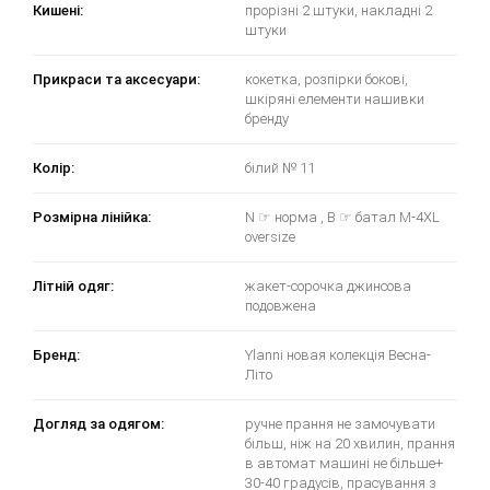
Кишені:
прорізні 2 штуки, накладні 2
штуки
Прикраси та аксесуари:
кокетка, розпірки бокові,
шкіряні елементи нашивки
бренду
Колір:
білий № 11
Розмірна лінійка:
N ☞ норма , B ☞ батал M-4XL
oversize
Літній одяг:
жакет-сорочка джинсова
подовжена
Бренд:
Ylanni новая колекція Весна-
Літо
Догляд за одягом:
ручне прання не замочувати
більш, ніж на 20 хвилин, прання
в автомат машині не більше+
30-40 градусів, прасування з