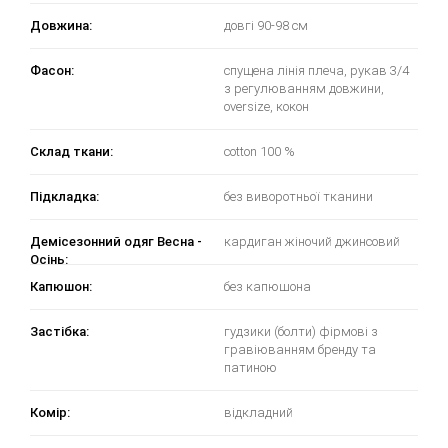
Довжина:
довгі 90-98 см
Фасон:
спущена лінія плеча, рукав 3/4
з регулюванням довжини,
oversize, кокон
Склад ткани:
cotton 100 %
Підкладка:
без виворотньої тканини
Демісезонний одяг Весна -
кардиган жіночий джинсовий
Осінь:
Капюшон:
без капюшона
Застібка:
гудзики (болти) фірмові з
гравіюванням бренду та
патиною
Комір:
відкладний