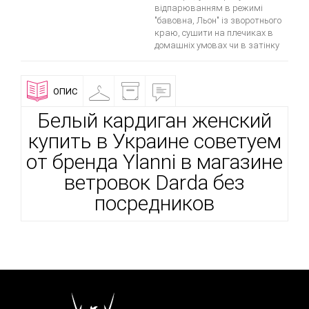
відпарюванням в режимі
"бавовна, Льон" із зворотнього
краю, сушити на плечиках в
домашніх умовах чи в затінку
ОПИС
ПРИМІРОЧНА
ДОСТАВКА
ВІДГУКИ
І
ОПЛАТА
Белый кардиган женский
купить в Украине советуем
от бренда Ylanni в магазине
ветровок Darda без
посредников