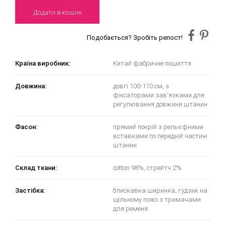
Додати в кошик
Подобається? Зробіть репост!
Країна виробник:
Китай фабричне пошиття
Довжина:
довгі 100-110 см, з
фіксаторами зав'язками для
регулювання довжини штанин
Фасон:
прямий покрій з рельєфними
вставками по передній частині
штанин
Склад ткани:
cotton 98%, стрейтч 2%
Застібка:
блискавка ширинка, гудзик на
щільному поясі з тримачами
для ременя