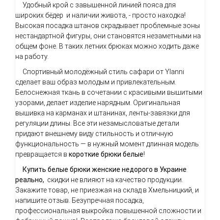
Удобный крой с завышенной линией пояса для
широких бёдер и наличии живота, - просто находка!
Высокая посадка штанов скрадывает проблемные зоны
нестандартной фигуры, они становятся незаметными на
общем фоне. В таких летних брюках можно ходить даже
на работу.
Спортивный молодёжный стиль сафари от Ylanni
сделает ваш образ молодым и привлекательным.
Белоснежная ткань в сочетании с красивыми вышитыми
узорами, делает изделие нарядным. Оригинальная
вышивка на карманах и штанинах, ленты-завязки для
регуляции длины. Все эти незамысловатые детали
придают внешнему виду стильность и отличную
функциональность — в нужный момент длинная модель
превращается в
короткие брюки белые
!
Купить белые брюки женские недорого в Украине
реально,
скидки не влияют на качество продукции.
Закажите товар, не приезжая на склад в Хмельницкий, и
напишите отзыв. Безупречная посадка,
профессиональная выкройка повышенной сложности и