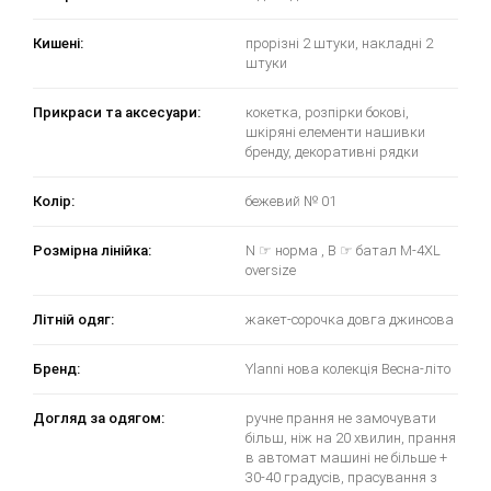
Кишені:
прорізні 2 штуки, накладні 2
штуки
Прикраси та аксесуари:
кокетка, розпірки бокові,
шкіряні елементи нашивки
бренду, декоративні рядки
Колір:
бежевий № 01
Розмірна лінійка:
N ☞ норма , B ☞ батал M-4XL
oversize
Літній одяг:
жакет-сорочка довга джинсова
Бренд:
Ylanni нова колекція Весна-літо
Догляд за одягом:
ручне прання не замочувати
більш, ніж на 20 хвилин, прання
в автомат машині не більше +
30-40 градусів, прасування з