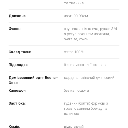
та тканина
Довжина:
довгі 90-98 см
Фасон:
спущена лінія плеча, рукав 3/4
з регулюванням довжини,
oversize, кокон
Склад ткани:
cotton 100 %
Підкладка:
без виворотньої тканини
Демісезонний одяг Весна -
кардиган жіночий джинсовий
Осінь:
Капюшон:
без капюшона
Застібка:
гудзики (болти) фірмові з
гравіюванням бренду та
патиною
Комір:
відкладний