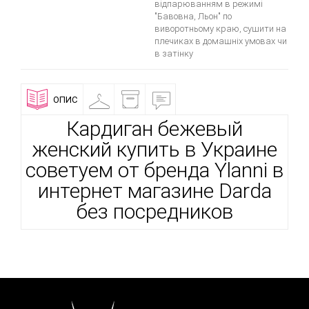
відпарюванням в режимі
"Бавовна, Льон" по
виворотньому краю, сушити на
плечиках в домашніх умовах чи
в затінку
ОПИС
ПРИМІРОЧНА
ДОСТАВКА
ВІДГУКИ
І
ОПЛАТА
Кардиган бежевый
женский купить в Украине
советуем от бренда Ylanni в
интернет магазине Darda
без посредников