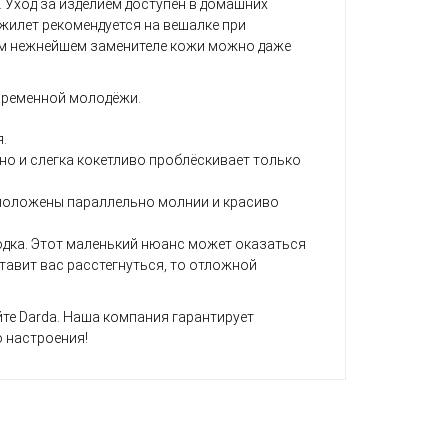
 Уход за изделием доступен в домашних
 жилет рекомендуется на вешалке при
ном нежнейшем заменителе кожи можно даже
временной молодёжи.
.
но и слегка кокетливо проблёскивает только
сположены параллельно молнии и красиво
одка. Этот маленький нюанс может оказаться
тавит вас расстегнуться, то отложной
те Darda. Наша компания гарантирует
 настроения!