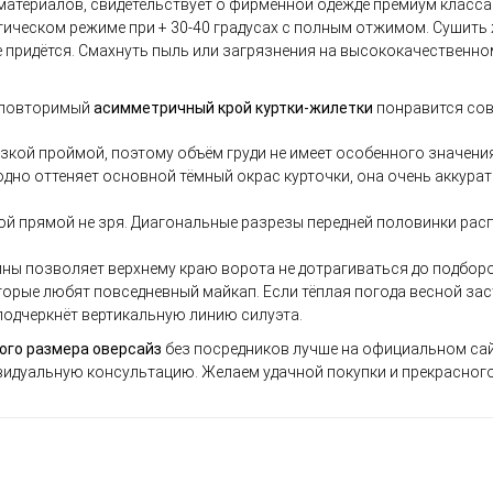
атериалов, свидетельствует о фирменной одежде премиум класса.
атическом режиме при + 30-40 градусах с полным отжимом. Сушить
не придётся. Смахнуть пыль или загрязнения на высококачествен
еповторимый
асимметричный крой куртки-жилетки
понравится со
изкой проймой, поэтому объём груди не имеет особенного значения
дно оттеняет основной тёмный окрас курточки, она очень аккурат
ой прямой не зря. Диагональные разрезы передней половинки ра
ины позволяет верхнему краю ворота не дотрагиваться до подбор
орые любят повседневный майкап. Если тёплая погода весной зас
подчеркнёт вертикальную линию силуэта.
ого размера оверсайз
без посредников лучше на официальном сай
видуальную консультацию. Желаем удачной покупки и прекрасного