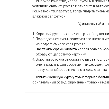
Высокое качество, используемых в пошиве м
условиях: снимите рукава и стирайте в автом
комнатной температуре, тогда гладить ткань 
влажной салфеткой.
Удивительный и н
Короткий рукавчик три четверти обладает н
Подкладочная ткань золотистого цвета выго
из-под объёмного края рукава.
Застёжка куртки-жилета
направлена по кос
образуют целостную картинку.
Воротник-стойка высокий, но вырез горлов
очень важным для современных девушек, кот
краеугольный воротник не менее элегантно 
Купить женскую куртку трансформер больш
оригинальный бренд, фирменный товар и инди