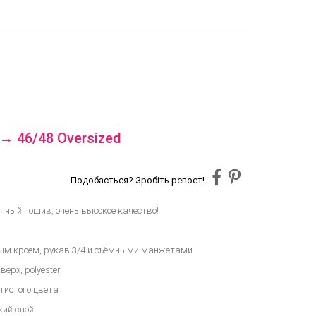
 → 46/48 Oversized
Подобається? Зробіть репост!
ный пошив, очень высокое качество!
ным кроем, рукав 3/4 и съёмными манжетами
верх, polyester
отистого цвета
кий слой