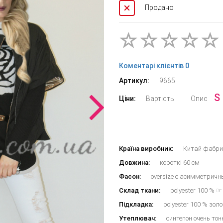
Продано
Коментарі клієнтів 0
Артикул:
9665
S
Ціни:
Вартість
Опис
Країна виробник:
Китай фабрич
Довжина:
короткі 60 см
Фасон:
oversize с асимметрич
Склад ткани:
polyester 100 % ☞ 
Підкладка:
polyester 100 % зол
Утеплювач:
синтепон очень тон