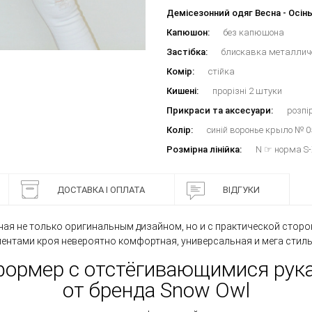
Демісезонний одяг Весна - Осінь
Капюшон:
без капюшона
Застібка:
блискавка металлич
Комір:
стійка
Кишені:
прорізні 2 штуки
Прикраси та аксесуари:
розпі
Колір:
синій воронье крыло № 0
Розмірна лінійка:
N ☞ норма S-X
ДОСТАВКА І ОПЛАТА
ВІДГУКИ
ая не только оригинальным дизайном, но и с практической сторо
ментами кроя невероятно комфортная, универсальная и мега стильн
формер с отстёгивающимися рука
от бренда Snow Owl