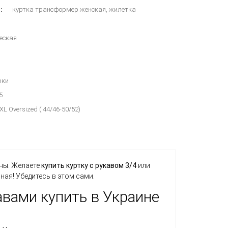
:
куртка трансформер женская, жилетка
еская
рки
5
L Oversized ( 44/46-50/52)
ны. Желаете
купить куртку с рукавом 3/4
или
ая! Убедитесь в этом сами.
вами купить в Украине