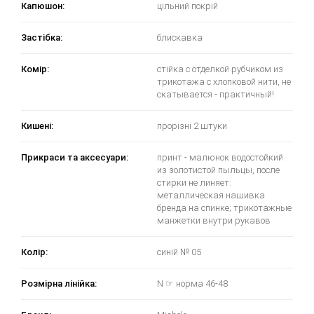
Капюшон:
цільний покрій
Застібка:
блискавка
Комір:
стійка с отделкой рубчиком из
трикотажа с хлопковой нити, не
скатывается - практичный!
Кишені:
прорізні 2 штуки
Прикраси та аксесуари:
принт - малюнок водостойкий
из золотистой пыльцы, после
стирки не линяет:
металлическая нашивка
бренда на спинке; трикотажные
манжетки внутри рукавов
Колір:
синій № 05
Розмірна лінійка:
N ☞ норма 46-48