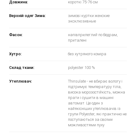
Довжина:
короткі 75-76 см
Верхній одяг Зима:
зимові куртки женские
эксклюзивные
Фасон:
напівприлеглий по бёдрам,
приталені
Хутро:
без хутряного коміра
Склад ткани:
polyester 100 %
Утеплювач:
Thinsulate - не вбирає вологу і
підтримує температуру тіла,
висока морозостійкість, можна
прати і сушити в машині
автомат. Це один з
найякісніших утеплювачів із
групи Polyester, які практично не
поступаються за своїми
можливостями пуху