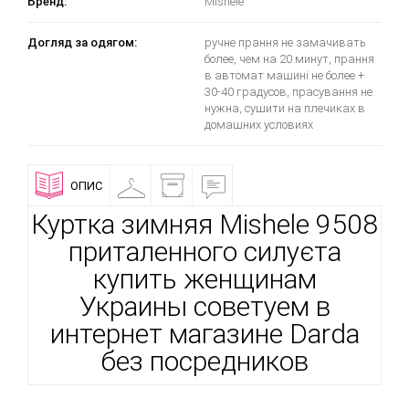
Бренд:
Mishele
Догляд за одягом:
ручне прання не замачивать
более, чем на 20 минут, прання
в автомат машині не более +
30-40 градусов, прасування не
нужна, сушити на плечиках в
домашних условиях
ОПИС
ПРИМІРОЧНА
ДОСТАВКА
ВІДГУКИ
І
ОПЛАТА
Куртка зимняя Mishele 9508
приталенного силуєта
купить женщинам
Украины советуем в
интернет магазине Darda
без посредников