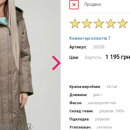
Продано
Коментарі клієнтів 7
Артикул:
26039
1 195 грн
Ціни:
Вартість
Країна виробник:
Китай
Довжина:
довгі
Фасон:
напівприлеглий
Склад ткани:
polyester 100%
Підкладка:
polyester
Утеплювач:
синтепон