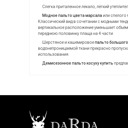
Слегка приталенное лекало, лёгкий утеплите
Модное пальто цвета
марсала
или спелого 
Классический вид в сочетании с модными тенд
вертикальное расположение уменьшает объём 
переднюю половинку плаща на 4 части.
Шерстяное и кашемировое
пальто большого
водонепроницаемой ткани прекрасно пропуска
использования.
Демисезонное пальто косуху купить
предла