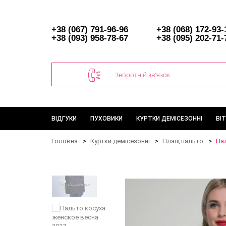
+38 (067) 791-96-96
+38 (068) 172-93-
+38 (093) 958-78-67
+38 (095) 202-71-
Зворотній зв'язок
ВІДГУКИ
ПУХОВИКИ
КУРТКИ ДЕМІСЕЗОННІ
ВІ
Головна
Куртки демісезонні
Плащ пальто
Пал