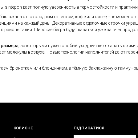
ль sintepon даёт полную уверенность в термостойкости и практичн
баклажана с шоколадным оттенком, кофе или синее, - не может ос
енциями на каждый день. Декоративные отделочные строчки украш
в районе талии. Широкие бёдра будут казаться уже за счёт прод
 размера
, за которыми нужен особый уход, лучше отдавать в химчи
ет молекулы воздуха. Новые технологии наполнителей дают гара
гаем брюнеткам или блондинкам, а тёмную баклажанную гамму - р
КОРИСНЕ
ПІДПИСАТИСЯ