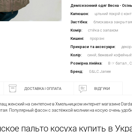
Демісезонний одяг Весна - Осінь
Капюшон:
цільний покрій с кон
Застібка:
блискавка закрытая
Комір:
стійка с запахом
Кишені:
прорізні
Прикраси та аксесуари:
декор
Колір:
синій, бежевий кофейны
Розмірна лінійка:
B ☞ батал , 
Бренд:
G&LC.Janiee
ДОСТАВКА І ОПЛАТА
ВІДГУКИ
лащ женский на синтепоне в Хмельницком интернет магазине Darda
Китая. Популярный фасон с застёжкой молнии на косую очень удо
ское пальто косуха купить в Укр