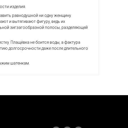
ости изделия.
тавить равнодушной ни одну женщину.
ают и вытягивают фигуру, ведь их
ольной зигзагообразной полосы, разделяющей
стку. Плащёвка не боится воды, а фактура
нтию долгосрочности даже после длительного
ыжим шатенкам.