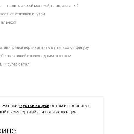
:
пальто с косой молнией, плащ стеганый
трастной отделкой внутри
 планкой
ативні рядки вертикальные вытягивают фигуру
й, баклажанний с шоколадным оттенком
CB ☞ супер батал
. Женские
куртки косухи
оптом и в розницу с
бный и комфортный для полных женщин,
аине