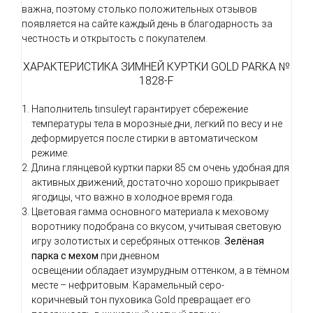
важна, поэтому столько положительных отзывов
появляется на сайте каждый день в благодарность за
честность и открытость с покупателем.
ХАРАКТЕРИСТИКА ЗИМНЕЙ КУРТКИ GOLD PARKA №
1828-F
Наполнитель tinsuleyt гарантирует сбережение
температуры тела в морозные дни, легкий по весу и не
деформируется после стирки в автоматическом
режиме.
Длина глянцевой куртки парки 85 см очень удобная для
активных движений, достаточно хорошо прикрывает
ягодицы, что важно в холодное время года.
Цветовая гамма основного материала к меховому
воротнику подобрана со вкусом, учитывая световую
игру золотистых и серебряных оттенков.
Зелёная
парка с мехом
при дневном
освещении
обладает изумрудным оттенком, а в тёмном
месте
–
нефритовым. Карамельный серо-
коричневый тон пуховика Gold превращает его