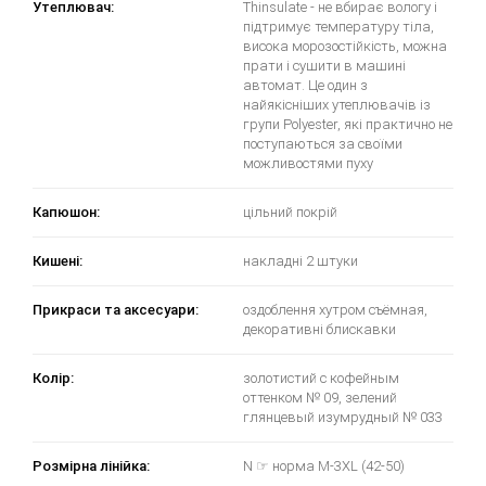
Утеплювач:
Thinsulate - не вбирає вологу і
підтримує температуру тіла,
висока морозостійкість, можна
прати і сушити в машині
автомат. Це один з
найякісніших утеплювачів із
групи Polyester, які практично не
поступаються за своїми
можливостями пуху
Капюшон:
цільний покрій
Кишені:
накладні 2 штуки
Прикраси та аксесуари:
оздоблення хутром съёмная,
декоративні блискавки
Колір:
золотистий с кофейным
оттенком № 09, зелений
глянцевый изумрудный № 033
Розмірна лінійка:
N ☞ норма M-3XL (42-50)