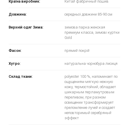
Країна виробник:
Китай фабричный пошив
Довжина:
середньої довжини 85-90 см
Верхній одяг Зима:
зимова парка женская
премиум класса, зимові куртки
Gold
Фасон:
прямий покрій
Хутро:
натуральна чорнобура лисиця
Склад ткани:
polyester 100 %, напоминает по
ощущениям мягкую нежную
кожу, термостойкий, обладает
шикарным перламутровым
переливом, при разном
освещении трансформирует
преломление лучей и создаёт
неповторимый серебряный
эффект