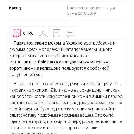
Бренд:
Damader новая коллекция
Зима 2018-2019
ОПИС
ПРИМІРОЧНА
ДОСТАВКА
ВІДГУКИ
І
ОПЛАТА
Парка женская с мехом в Украине
востребована и
любима среди молодёжи. В каталоге Хмельницкого
интернет магазина серебристая куртка
металлик
или
Gold parka
с натуральным меховым
воротником на капюшоне
пользуются особенной
популярностью.
В разгар прошлого сезона девушки искали где купить
пуховик из экокожи Zilanliya, но высокая цена и низкая
износостойкость искусственной кожи в зимний период,
заставила задуматься сегодня над целесообразностью
такой покупки. Руководство компании решило найти
альтернативу подобным нарядным вещам. Это было
сделать не трудно, потому, что передовые технологии не
стоят на месте и известные торговые марки
воспользовались этим.