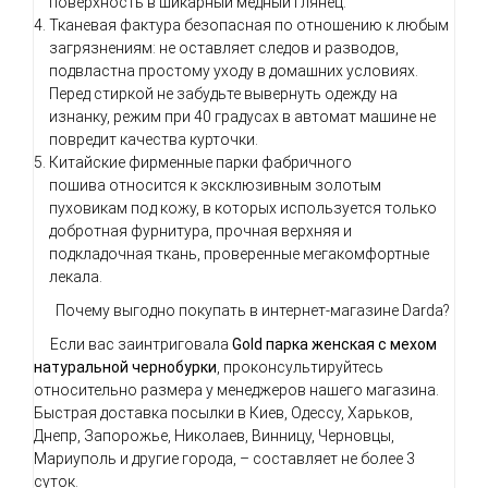
поверхность в шикарный медный глянец.
Тканевая фактура безопасная по отношению к любым
загрязнениям: не оставляет следов и разводов,
подвластна простому уходу в домашних условиях.
Перед стиркой н
е забудьте вывернуть одежду на
изнанку, режим при 40 градусах в автомат машине не
повредит качества курточки.
Китайские фирменные парки
фабричного
пошива
относится к эксклюзивным золотым
пуховикам под кожу, в которых используется только
добротная фурнитура, прочная верхняя и
подкладочная ткань, проверенные мегакомфортные
лекала.
Почему выгодно покупать в интернет-магазине Darda?
Если вас заинтриговала
Gold парка женская с мехом
натуральной чернобурки
, проконсультируйтесь
относительно размера у менеджеров нашего магазина.
Быстрая доставка посылки в Киев, Одессу, Харьков,
Днепр, Запорожье, Николаев, Винницу, Черновцы,
Мариуполь и другие города,
–
составляет не более 3
суток.