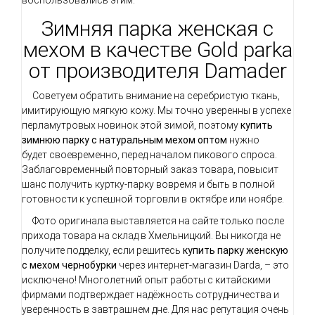
Зимняя парка женская с
мехом в качестве Gold parka
от производителя Damader
Советуем обратить внимание на серебристую ткань,
имитирующую мягкую кожу. Мы точно уверенны в успехе
перламутровых новинок этой зимой, поэтому
купить
з
имнюю парку с натуральным мехом оптом
нужно
будет
своевременно, перед началом пикового спроса.
Заблаговременный повторный заказ товара, повысит
шанс получить куртку-парку вовремя и быть в полной
готовности к успешной торговли в октябре или ноябре.
Фото оригинала выставляется на сайте только после
прихода товара на склад в Хмельницкий. Вы никогда не
получите подделку, если решитесь
купить парку женскую
с мехом чернобурки
через интернет-магазин Darda,
–
это
исключено! Многолетний опыт работы с китайскими
фирмами подтверждает надёжность сотрудничества и
уверенность в завтрашнем дне. Для нас репутация очень