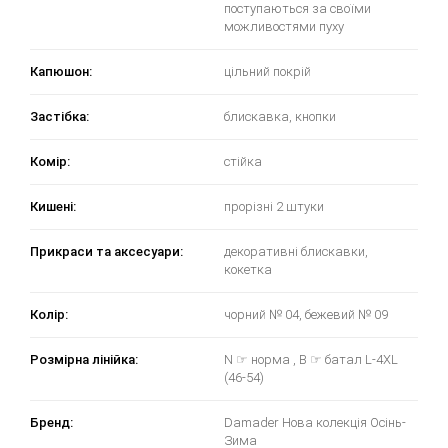
поступаються за своїми
можливостями пуху
Капюшон:
цільний покрій
Застібка:
блискавка, кнопки
Комір:
стійка
Кишені:
прорізні 2 штуки
Прикраси та аксесуари:
декоративні блискавки,
кокетка
Колір:
чорний № 04, бежевий № 09
Розмірна лінійка:
N ☞ норма , B ☞ батал L-4XL
(46-54)
Бренд:
Damader Нова колекція Осінь-
Зима