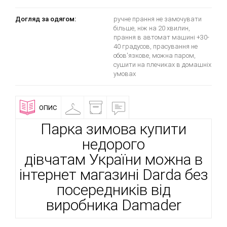
Догляд за одягом:
ручне прання не замочувати
більше, ніж на 20 хвилин,
прання в автомат машині +30-
40 градусов, прасування не
обов'язкове, можна паром,
сушити на плечиках в домашніх
умовах
ОПИС
ПРИМІРОЧНА
ДОСТАВКА
ВІДГУКИ
І
ОПЛАТА
Парка зимова купити
недорого
дівчатам України можна в
інтернет магазині Darda без
посередників від
виробника Damader