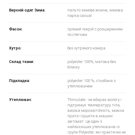
Верхній одяг Зима:
пальто зимове жіноче, зимова
парка casual
Фасон:
прямий покрій с розширенням
по стегнам
Хутро:
без хутряного коміра
Склад ткани:
polyester 100%, матова без
блиску
Підкладка:
polyester 100 %, стьобана з
утеплювачем
Утеплювач:
Thinsulate - не вбирає вологу і
підтримує температуру тіла,
висока морозостійкість, можна
прати і сушити в машині
автомат. Це один з
найякісніших утеплювачів із
групи Polyester, які практично не