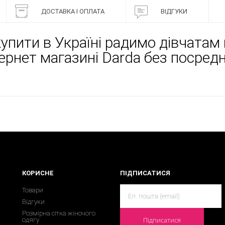
ДОСТАВКА І ОПЛАТА
ВІДГУКИ
пити в Україні радимо дівчатам 
тернет магазині Darda без посред
КОРИСНЕ
ПІДПИСАТИСЯ
Товари
Відгуки
Розмірна сітка жіночого
Підписатися
одягу