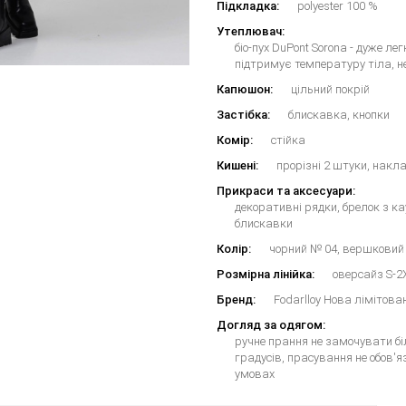
Підкладка:
polyester 100 %
Утеплювач:
біо-пух DuPont Sorona - дуже ле
підтримує температуру тіла, н
Капюшон:
цільний покрій
Застібка:
блискавка, кнопки
Комір:
стійка
Кишені:
прорізні 2 штуки, накл
Прикраси та аксесуари:
декоративні рядки, брелок з ка
блискавки
Колір:
чорний № 04, вершковий
Розмірна лінійка:
оверсайз S-2
Бренд:
Fodarlloy Нова лімітова
Догляд за одягом:
ручне прання не замочувати бі
градусів, прасування не обов'
умовах