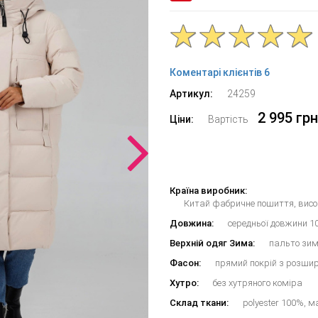
Коментарі клієнтів 6
Артикул:
24259
2 995 грн
Ціни:
Вартість
Країна виробник:
Китай фабричне пошиття, висок
Довжина:
середньої довжини 1
Верхній одяг Зима:
пальто зим
Фасон:
прямий покрій з розши
Хутро:
без хутряного коміра
Склад ткани:
polyester 100%, м