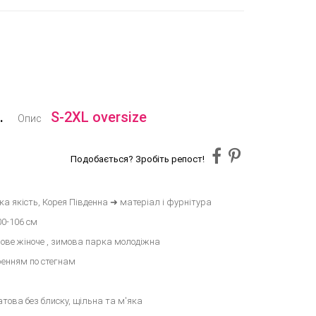
.
S-2XL oversize
Опис
Подобається? Зробіть репост!
а якість, Корея Південна ➜ матеріал і фурнітура
00-106 см
ове жіноче , зимова парка молодіжна
ренням по стегнам
атова без блиску, щільна та м'яка