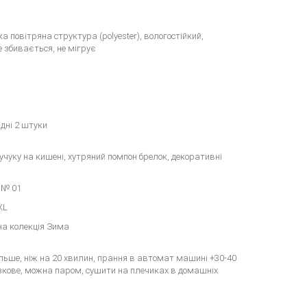
гка повітряна структура (polyester), вологостійкий,
е збивається, не мігрує
адні 2 штуки
учуку на кишені, хутряний помпон брелок, декоративні
 № 01
XL
на колекція Зима
льше, ніж на 20 хвилин, прання в автомат машині +30-40
язкове, можна паром, сушити на плечиках в домашніх