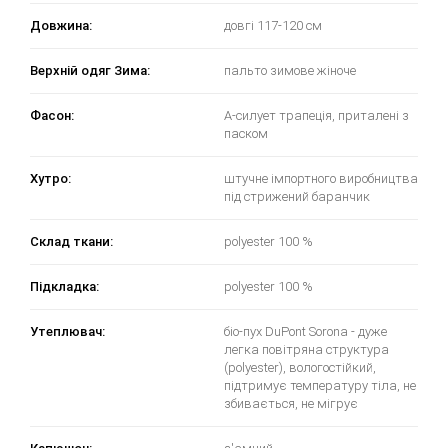
Довжина:
довгі 117-120 см
Верхній одяг Зима:
пальто зимове жіноче
Фасон:
А-силует трапеція, приталені з
паском
Хутро:
штучне імпортного виробництва
під стрижений баранчик
Склад ткани:
polyester 100 %
Підкладка:
polyester 100 %
Утеплювач:
біо-пух DuPont Sorona - дуже
легка повітряна структура
(polyester), вологостійкий,
підтримує температуру тіла, не
збивається, не мігрує