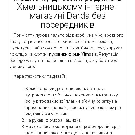
Хмельницькому інтернет
магазині Darda без
посередників
Приміряти пухове пальто від виробника міжнародного
класу - одне задоволення! Висока якість матеріалів,
фурнітури, фабричного пошиття відбивається у відгуках
покупців на куртки і
пуховики фірми Yimosis
. Репутація
бренду дуже успішна не тільки в Україні, а й у багатьох
країнах світу.
Характеристики та дизайн.
Комбінований декор, що складається з
хутрового оздоблення, покриває: центральну
зону вітрозахисної планки; з'ємну кокетку на
прихованих кнопках , накладну кишеню, комір з
внутрішньої частини.
На рукаві фірмова нашивка.
На додаток до молодіжного декору, дизайнери
поставили лаконічні акценти на нашивки із