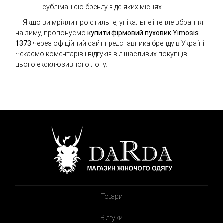
сублімацією бренду в де-яких місцях.
Якщо ви мріяли про стильне, унікальне і тепле вбрання
на зиму, пропонуємо
купити фірмовий пуховик Yimosis
1373
через офіційний сайт представника бренду в Україні.
Чекаємо коментарів і відгуків від щасливих покупців
цього ексклюзивного лоту.
Товари
Відгуки