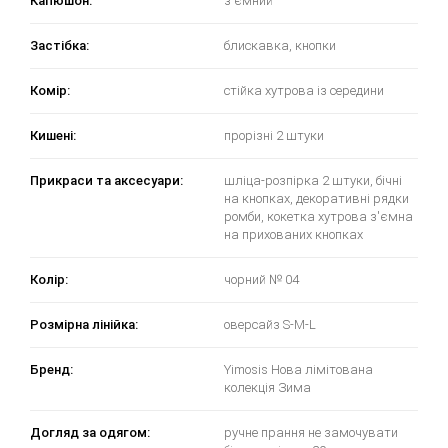
Капюшон:
з'ємний
Застібка:
блискавка, кнопки
Комір:
стійка хутрова із середини
Кишені:
прорізні 2 штуки
Прикраси та аксесуари:
шліца-розпірка 2 штуки, бічні
на кнопках, декоративні рядки
ромби, кокетка хутрова з'ємна
на прихованих кнопках
Колір:
чорний № 04
Розмірна лінійка:
оверсайз S-M-L
Бренд:
Yimosis Нова лімітована
колекція Зима
Догляд за одягом:
ручне прання не замочувати