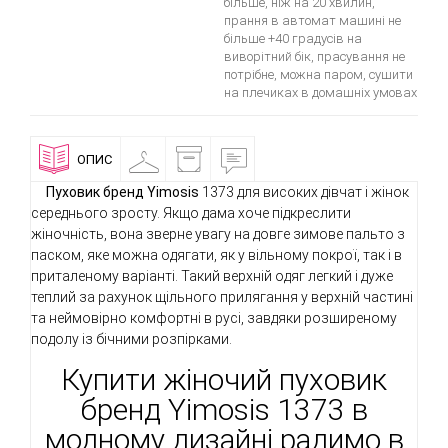
більше, ніж на 20 хвилин,
прання в автомат машині не
більше +40 градусів на
виворітний бік, прасування не
потрібне, можна паром, сушити
на плечиках в домашніх умовах
ОПИС
ПРИМІРОЧНА
ДОСТАВКА
ВІДГУКИ
І
ОПЛАТА
Пуховик бренд Yimosis
1373 для високих дівчат і жінок
середнього зросту. Якщо дама хоче підкреслити
жіночність, вона зверне увагу на довге зимове пальто з
паском, яке можна одягати, як у вільному покрої, так і в
приталеному варіанті. Такий верхній одяг легкий і дуже
теплий за рахунок щільного прилягання у верхній частині
та неймовірно комфортні в русі, завдяки розширеному
подолу із бічними розпірками.
Купити жіночий пуховик
бренд Yimosis 1373 в
модному дизайні радимо в