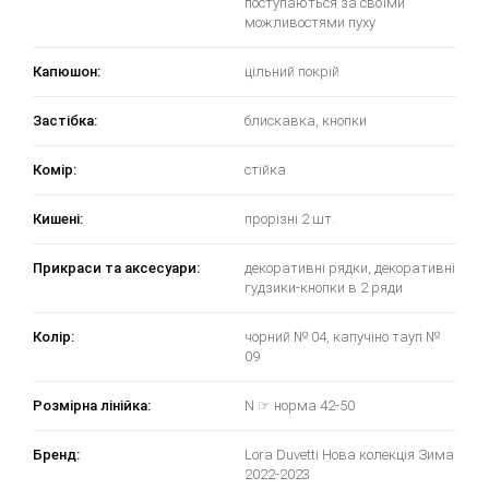
поступаються за своїми
можливостями пуху
Капюшон:
цільний покрій
Застібка:
блискавка, кнопки
Комір:
стійка
Кишені:
прорізні 2 шт.
Прикраси та аксесуари:
декоративні рядки, декоративні
гудзики-кнопки в 2 ряди
Колір:
чорний № 04, капучіно тауп №
09
Розмірна лінійка:
N ☞ норма 42-50
Бренд:
Lora Duvetti Нова колекція Зима
2022-2023