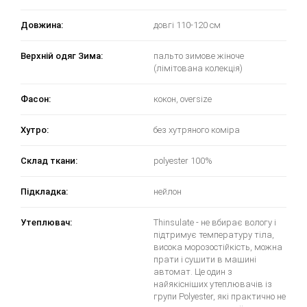
Довжина:
довгі 110-120 см
Верхній одяг Зима:
пальто зимове жіноче
(лімітована колекція)
Фасон:
кокон, oversize
Хутро:
без хутряного коміра
Склад ткани:
polyester 100%
Підкладка:
нейлон
Утеплювач:
Thinsulate - не вбирає вологу і
підтримує температуру тіла,
висока морозостійкість, можна
прати і сушити в машині
автомат. Це один з
найякісніших утеплювачів із
групи Polyester, які практично не