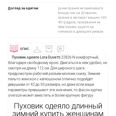
Догляд за одягом:
ручне прання не замочувати
більше, ніж на 20 хвилин,
прання в автомат машині +30-
40 градусів, прасування не
обов'язкове, сушити на
плечиках в домашніх умовах
ОПИС
ПРИМІРОЧНА
ДОСТАВКА
ВІДГУКИ
І
ОПЛАТА
Пуховик одеяло
Lora Duvetti
22826-N
комфортный,
благодаря свободному крою. Двигаться в нём удобно, не
смотря на длину 112 см. Для широкого шага
предусмотрен рабочий разъём молнии снизу. Зимнее
пальто женское с капюшоном отлично подойдёт
девушкам от 42 до 50 размера, но даже если ваши
параметры превышают эти значения, то фасон куртки
oversize может вместить и более крупную фигуру.
Пуховик одеяло длинный
зимний купить женщинам