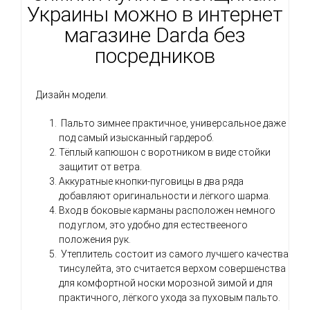
Украины можно в интернет
магазине Darda без
посредников
Дизайн модели.
Пальто зимнее практичное, универсальное даже
под самый изысканный гардероб.
Тёплый капюшон с воротником в виде стойки
защитит от ветра.
Аккуратные кнопки-пуговицы в два ряда
добавляют оригинальности и лёгкого шарма.
Вход в боковые карманы расположен немного
под углом, это удобно для естествееного
положения рук.
Утеплитель состоит из самого лучшего качества
тинсулейта, это считается верхом совершенства
для комфортной носки морозной зимой и для
практичного, лёгкого ухода за пуховым пальто.