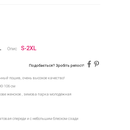
.
S-2XL
Опис
Подобається? Зробіть репост!
ный пошив, очень высокое качество!
00-106 см
ове женское , зимова парка молодёжная
матовая спереди и с небольшим блеском сзади