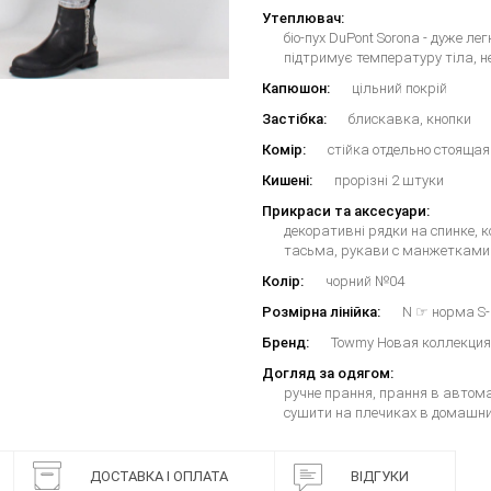
Утеплювач:
біо-пух DuPont Sorona - дуже ле
підтримує температуру тіла, н
Капюшон:
цільний покрій
Застібка:
блискавка, кнопки
Комір:
стійка отдельно стоящая
Кишені:
прорізні 2 штуки
Прикраси та аксесуари:
декоративні рядки на спинке, 
тасьма, рукави с манжетками 
Колір:
чорний №04
Розмірна лінійка:
N ☞ норма S
Бренд:
Towmy Новая коллекция
Догляд за одягом:
ручне прання, прання в автома
сушити на плечиках в домашни
ДОСТАВКА І ОПЛАТА
ВІДГУКИ