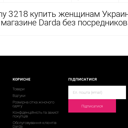
y 3218 купить женщинам Украи
магазине Darda без посредников
КОРИСНЕ
ПІДПИСАТИСЯ
Товари
Відгуки
Розмірна сітка жіночого
Підписатися
одягу
Конфіденційність та захист
покупців
Обслуговування клієнтів
Darda