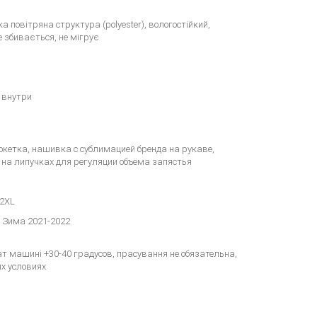
гка повітряна структура (polyester), вологостійкий,
е збивається, не мігрує
 внутри
кокетка, нашивка с сублимацией бренда на рукаве,
на липучках для регуляции объёма запястья
-2XL
 Зима 2021-2022
т машині +30-40 градусов, прасування не обязательна,
х условиях