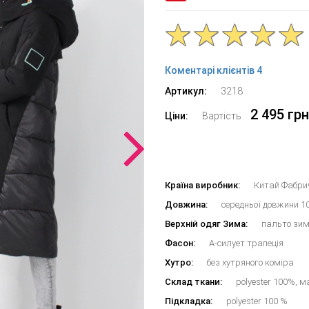
Коментарі клієнтів 4
Артикул:
3218
2 495 грн
Ціни:
Вартість
Країна виробник:
Китай Фабрич
Довжина:
середньої довжини 1
Верхній одяг Зима:
пальто зим
Фасон:
А-силует трапеція
Хутро:
без хутряного коміра
Склад ткани:
polyester 100%, 
Підкладка:
polyester 100 %