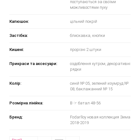
поступаються за своїми
можливостями пуху
Капюшон:
цільний покрій
Застібка:
блискавка, кнопки
Кишені:
прорізні 2 штуки
Прикраси та аксесуари:
оздоблення хутром, декоративні
рядки
Колір:
синій № 05, зелений изумруд №
08, баклажанний № 15
Розмірна лінійка:
B ☞ батал 48-56
Бренд:
Fodarlloy новая коллекция Зима
2018-2019