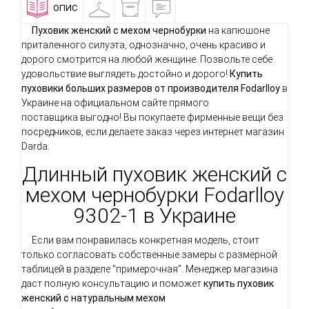
ОПИС
ПРИМІРОЧНА
ДОСТАВКА
ВІДГУКИ
І
ОПЛАТА
Пуховик женский с мехом чернобурки
на капюшоне
приталенного силуэта, однозначно, очень красиво и
дорого смотрится на любой женщине. Позвольте себе
удовольствие выглядеть достойно и дорого!
Купить
пуховики больших размеров от производителя Fodarlloy
в
Украине на официальном сайте прямого
поставщика выгодно! Вы покупаете фирменные вещи без
посредников, если делаете заказ через интернет магазин
Darda.
Длинный пуховик женский с
мехом чернобурки Fodarlloy
9302-1 в Украине
Если вам понравилась конкретная модель, стоит
только согласовать собственные замеры с размерной
таблицей в разделе "примерочная". Менеджер магазина
даст полную консультацию и поможет
купить пуховик
женский с натуральным мехом