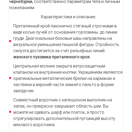
чернобурки,
соответственно параметрам тела и личным
пожеланиям.
Характеристики и описание.
Приталенный крой лаконично стёганый строчками в
виде косых лучей от основания горловины до линии
груди. Диагональные боковые швы направлены на
визуальное уменьшение пышной фигуры. Стройность
силуэта достигается за счёт рельефных линий
женского пуховика приталенного кроя
.
Центральная молния закрыта ветрозащитным
клапаном на внутренние кнопки. Украшением являются
оригинальные металлические брелки на карманах и
застёжки в верхней части зимнего пальто в форме
звёздочек.
Совместный воротник с капюшоном выполнен на
запах, он прекрасно закрывает область шеи. Вы
можете не одевать шарф или платок, а просто
отрегулировать дополнительной пуговицей высоту
мехового воротника.