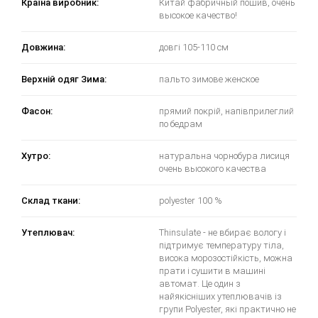
Країна виробник:
Китай фабричный пошив, очень
высокое качество!
Довжина:
довгі 105-110 см
Верхній одяг Зима:
пальто зимове женское
Фасон:
прямий покрій, напівприлеглий
по бедрам
Хутро:
натуральна чорнобура лисиця
очень высокого качества
Склад ткани:
polyester 100 %
Утеплювач:
Thinsulate - не вбирає вологу і
підтримує температуру тіла,
висока морозостійкість, можна
прати і сушити в машині
автомат. Це один з
найякісніших утеплювачів із
групи Polyester, які практично не