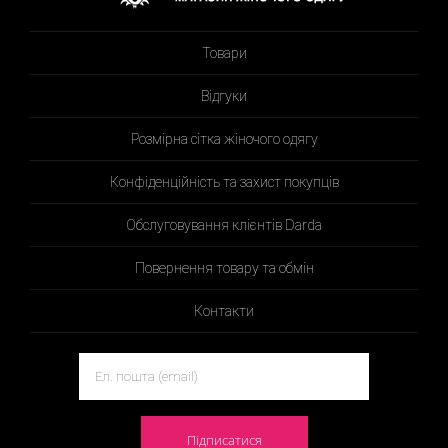
Товари
Відгуки
Розмірна сітка жіночого одягу
Конфіденційність та захист покупців
Обслуговування клієнтів Darda
Повернення товару та обмін
Контакти
Підписатися