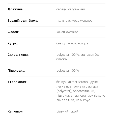
Довжина:
середньої довжини
Верхній одяг Зима:
пальто зимове женское
Фасон:
кокон, oversize
Хутро:
без хутряного коміра
Склад ткани:
polyester 100 %, матовая без
блеска
Підкладка:
polyester 100 %
Утеплювач:
біо-пух DuPont Sorona - дуже
легка повітряна структура
(polyester), вологостійкий,
підтримує температуру тіла, не
збивається, не мігрує
Капюшон:
цільний покрій