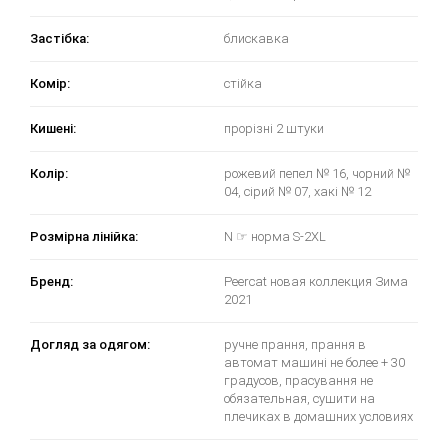
Застібка:
блискавка
Комір:
стійка
Кишені:
прорізні 2 штуки
Колір:
рожевий пепел № 16, чорний №
04, сірий № 07, хакі № 12
Розмірна лінійка:
N ☞ норма S-2XL
Бренд:
Peercat новая коллекция Зима
2021
Догляд за одягом:
ручне прання, прання в
автомат машині не более + 30
градусов, прасування не
обязательная, сушити на
плечиках в домашних условиях