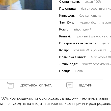
Склад ткани:
cotton 100%
Підкладка:
без виворотньої тк
Капюшон:
без капюшона
Застібка:
гудзики (болти) в оди
Комір:
відкладний
Кишені:
прорізні 2 штуки, накл
Прикраси та аксесуари:
декор
Колір:
жовтий № 06, синій № 05
Розмірна лінійка:
N ☞ норма Xl-
Літній одяг:
жакет-сорочка жін
Бренд:
Ylanni
ДОСТАВКА І ОПЛАТА
ВІДГУКИ
50%. Розпродаж котонових ріджаків в нашому інтернет-магазині не 
дмінно підходять на літо, ціна знижена лише з причини розпроданих