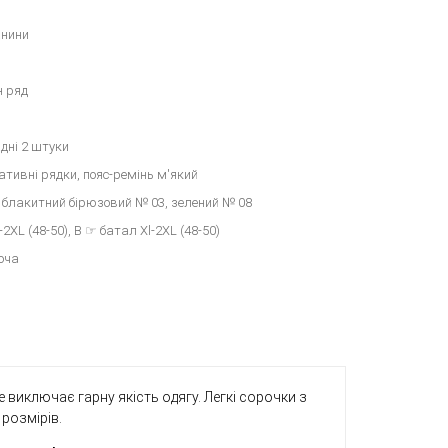
анини
н ряд
адні 2 штуки
ативні рядки, пояс-ремінь м'який
, блакитний бірюзовий № 03, зелений № 08
2XL (48-50), B ☞ батал Xl-2XL (48-50)
оча
виключає гарну якість одягу. Легкі сорочки з
 розмірів.