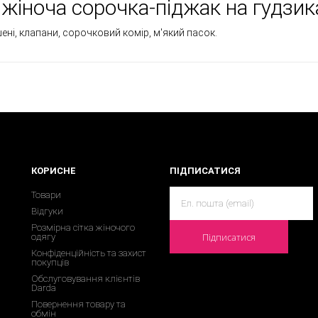
жіноча сорочка-піджак на гудзика
шені, клапани, сорочковий комір, м'який пасок.
КОРИСНЕ
ПІДПИСАТИСЯ
Товари
Відгуки
Розмірна сітка жіночого
Підписатися
одягу
Конфіденційність та захист
покупців
Обслуговування клієнтів
Darda
Повернення товару та
обмін