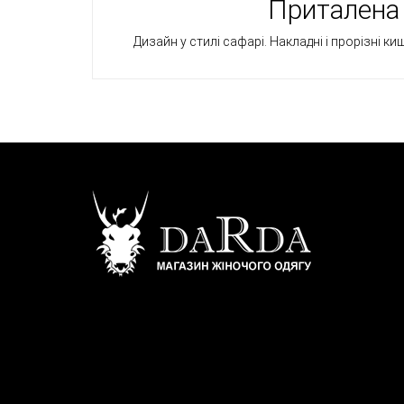
Приталена 
Дизайн у стилі сафарі. Накладні і прорізні ки