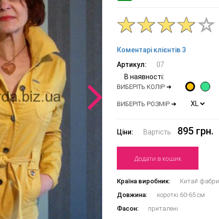
Коментарі клієнтів 3
Артикул:
07
В наявності:
ВИБЕРІТЬ КОЛІР ➜
ВИБЕРІТЬ РОЗМІР ➜
895 грн.
Ціни:
Вартість
Додати в кошик
Країна виробник:
Китай фабрич
Довжина:
короткі 60-65 см
Фасон:
приталені