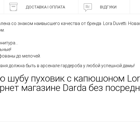
ДОСТАВКА І ОПЛАТА
ВІДГУКИ
лена со знаком наивысшего качества от бренда Lora Duvetti. Нова
ом.
нитура...
ьные!
фованы до мелочей.
вня должна быть в арсенале гардероба у любой успешной дамы!
ю шубу пуховик с капюшоном Lora
рнет магазине Darda без посред