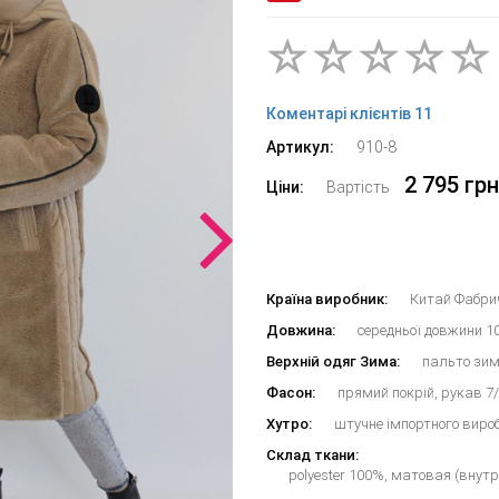
Коментарі клієнтів 11
Артикул:
910-8
2 795 грн
Ціни:
Вартість
Країна виробник:
Китай Фабрич
Довжина:
середньої довжини 1
Верхній одяг Зима:
пальто зим
Фасон:
прямий покрій, рукав 7
Хутро:
штучне імпортного виро
Склад ткани:
polyester 100%, матовая (внут