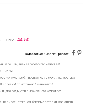
.
44-50
Опис
Подобається? Зробіть репост!
ный пошив, знак европейского качества!
00-105 см
ове женское комбинированное из меха и полиэстера
/8 и плотной трикотажной манжеткой
бництва под мутон высочайшего качества!
ренняя часть стеганая, боковые вставки, капюшон)