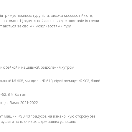
 підтримує температуру тіла, висока морозостійкість,
 автомат. Це один з найякісніших утеплювачів із групи
оступаються за своїми можливостями пуху
и с бейкой и нашивкой, оздоблення хутром
дный № 605, миндаль № 618, сірий жемчуг № 903, білий
-52, B ☞ батал
лекция Зима 2021-2022
т машині +30-40 градусов на изнаночную сторону без
, сушити на плечиках в домашних условиях