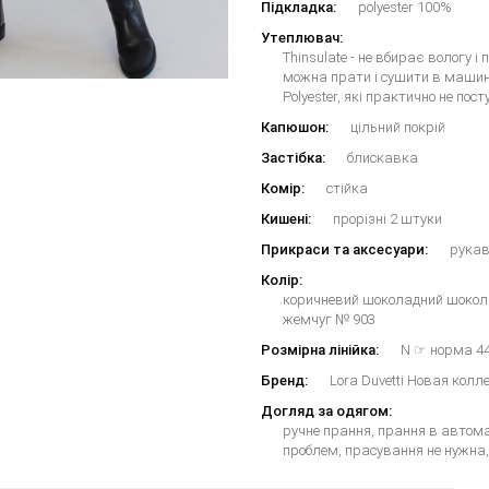
Підкладка:
polyester 100%
Утеплювач:
Thinsulate - не вбирає вологу і
можна прати і сушити в машині
Polyester, які практично не п
Капюшон:
цільний покрій
Застібка:
блискавка
Комір:
стійка
Кишені:
прорізні 2 штуки
Прикраси та аксесуари:
рукав
Колір:
коричневий шоколадний шокола
жемчуг № 903
Розмірна лінійка:
N ☞ норма 44
Бренд:
Lora Duvetti Новая кол
Догляд за одягом:
ручне прання, прання в автома
проблем, прасування не нужна