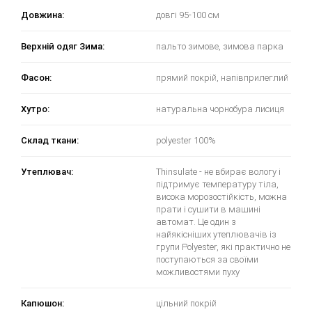
Довжина:
довгі 95-100 см
Верхній одяг Зима:
пальто зимове, зимова парка
Фасон:
прямий покрій, напівприлеглий
Хутро:
натуральна чорнобура лисиця
Склад ткани:
polyester 100%
Утеплювач:
Thinsulate - не вбирає вологу і
підтримує температуру тіла,
висока морозостійкість, можна
прати і сушити в машині
автомат. Це один з
найякісніших утеплювачів із
групи Polyester, які практично не
поступаються за своїми
можливостями пуху
Капюшон:
цільний покрій