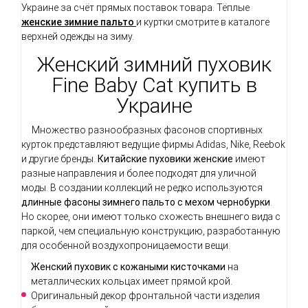
Украине за счёт прямых поставок товара. Тёплые
женские зимние пальто
и куртки смотрите в каталоге
верхней одежды на зиму.
Женский зимний пуховик
Fine Baby Cat купить в
Украине
Множество разнообразных фасонов спортивных
курток представляют ведущие фирмы Adidas, Nike, Reebok
и другие бренды.
Китайские пуховики женские
имеют
разные направления и более подходят для уличной
моды. В создании коллекций не редко используются
длинные фасоны зимнего пальто с мехом чернобурки
.
Но скорее, они имеют только схожесть внешнего вида с
паркой, чем специальную конструкцию, разработанную
для особенной воздухопроницаемости вещи.
Женский пуховик с кожаными кисточками
на
металлических кольцах имеет прямой крой.
Оригинальный декор фронтальной части изделия