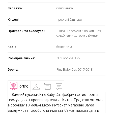
Застібка:
блискавка
Кишені:
прорізні 2 штуки
Прикраси та аксесуари:
шкіряні елементи на кольцах,
оздоблення хутром съёмная
Колір:
бежевий 01
Розмірна лінійка:
N ☞ норма S-2XL
Бренд:
Fine Baby Cat 2017-2018
ОПИС
ПРИМІРОЧНА
ДОСТАВКА
ВІДГУКИ
І
ОПЛАТА
Зимний пуховик
Fine Baby Cat, фабричная импортная
продукция от производителя из Китая. Продажа оптом и
в розницу в Хмельницком интернет магазине Darda
заслуживает особого внимания. Самая низкая цена в