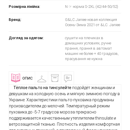
Розмірна лінійка:
N ☞ норма S-2XL (42/44-50/52)
Бренд:
G&LC.Janiee новая коллекция
Осень-Зима 2021 от &LC. Janiee
Догляд за одягом:
сушити на плечиках в
домашних условиях, ручне
прання, прання в автомат
машині не более + 40 градусов,
прасування не нужна
ОПИС
ПРИМІРОЧНА
ДОСТАВКА
ВІДГУКИ
І
ОПЛАТА
Тёплое пальто на тинсулейте
подойдёт женщинам и
девушкам на холодную осень и мягкую зимнюю погоду в
Украине. Характеристики пальто-пуховика продуманы
производителем до мелочей. Температурный режим
пуховика до -5-7 градусов мороза прекрасно
поддерживается качественным утеплителем thinsulate и
ветрозащитной тканью. Плотность изделия комфортная