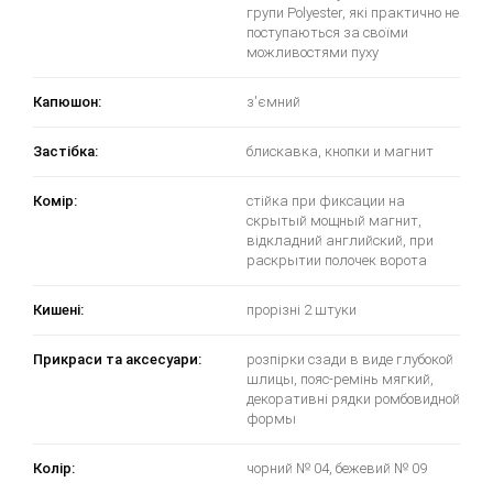
групи Polyester, які практично не
поступаються за своїми
можливостями пуху
Капюшон:
з'ємний
Застібка:
блискавка, кнопки и магнит
Комір:
стійка при фиксации на
скрытый мощный магнит,
відкладний английский, при
раскрытии полочек ворота
Кишені:
прорізні 2 штуки
Прикраси та аксесуари:
розпірки сзади в виде глубокой
шлицы, пояс-ремінь мягкий,
декоративні рядки ромбовидной
формы
Колір:
чорний № 04, бежевий № 09