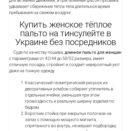
для активных движений, а приталенный фасон пуховика
удваивает сбережение тепла тела длительное время
пребывания на свежем воздухе.
Купить женское тёплое
пальто на тинсулейте в
Украине без посредников
Судя по качеству пошива,
длинное пальто для женщин
с параметрами от 42/44 до 50/52 размера, имеет
отличную посадку, стройнит и создаёт невероятный уют
даже на тонкую одежду.
Классический геометрический рисунок из
декоративных ромбов собирает утеплитель в
отдельные ячейки, уменьшая при этом
громоздкость и реальную ширину изделия по
бёдрам.
Воротник стойка при закрытых полочках на
запах с помощью мощного магнита,
спрятанного во внутрь, не мешает подбородку,