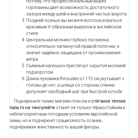
потому, что профессиональный вырез
горловины даёт возможность достаточного
зазора между шеей и внутренней частью ворота.
Поздней осенью вы можете воспользоваться
красивым V-образным вырезом в английском
стиле.
Центральная молния глубоко посажена
относительно запахнутой правой полочки, а
значит надёжно защищена от проникновения
ветра.
Съёмный капюшон пристёгнут скрытой молнией
под воротом.
Длина пуховика thinsulate от 115 см укутывает с
головы до ног, а шлица со стороны спинки
допускает свободный шаг при быстрой хотьбе.
Подчеркните талию мягким поясом и
стёганое тёплое
пальто на тинсулейте
станет не только термостойким к
неблагоприятным погодным условиям европейской
зимы, но и подчеркнёт грациозность осанки,
подчёркивая женственность вашей фигуры.