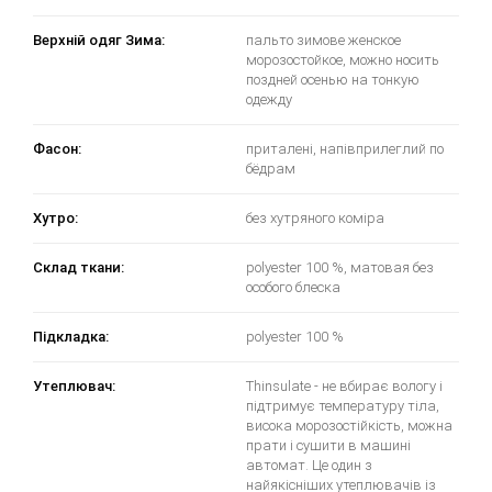
Верхній одяг Зима:
пальто зимове женское
морозостойкое, можно носить
поздней осенью на тонкую
одежду
Фасон:
приталені, напівприлеглий по
бёдрам
Хутро:
без хутряного коміра
Склад ткани:
polyester 100 %, матовая без
особого блеска
Підкладка:
polyester 100 %
Утеплювач:
Thinsulate - не вбирає вологу і
підтримує температуру тіла,
висока морозостійкість, можна
прати і сушити в машині
автомат. Це один з
найякісніших утеплювачів із