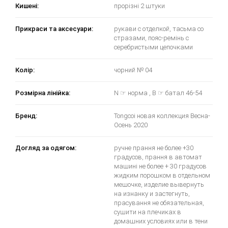
Кишені:
прорізні 2 штуки
Прикраси та аксесуари:
рукави с отделкой, тасьма со
стразами, пояс-ремінь с
серебристыми цепочками
Колір:
чорний № 04
Розмірна лінійка:
N ☞ норма , B ☞ батал 46-54
Бренд:
Tongcoi новая коллекция Весна-
Осень 2020
Догляд за одягом:
ручне прання не более +30
градусов, прання в автомат
машині не более + 30 градусов
жидким порошком в отдельном
мешочке, изделие вывернуть
на изнанку и застегнуть,
прасування не обязательная,
сушити на плечиках в
домашних условиях или в тени