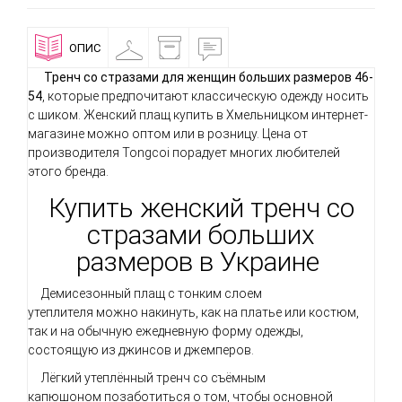
ОПИС
ПРИМІРОЧНА
ДОСТАВКА
ВІДГУКИ
І
ОПЛАТА
Тренч со стразами для женщин больших размеров 46-
54
, которые предпочитают классическую одежду носить
с шиком. Женский плащ купить в Хмельницком интернет-
магазине можно оптом или в розницу. Цена от
производителя Tongcoi порадует многих любителей
этого бренда.
Купить женский тренч со
стразами больших
размеров в Украине
Демисезонный плащ с тонким слоем
утеплителя можно накинуть, как на платье или костюм,
так и на обычную ежедневную форму одежды,
состоящую из джинсов и джемперов.
Лёгкий утеплённый тренч со съёмным
капюшоном позаботиться о том, чтобы основной