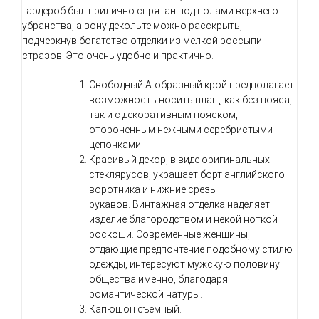
гардероб был прилично спрятан под полами верхнего
убранства, а зону декольте можно расскрыть,
подчеркнув богатство отделки из мелкой россыпи
стразов. Это очень удобно и практично.
Свободный А-образный крой предполагает
возможность носить плащ, как без пояса,
так и с декоративным пояском,
отороченным нежными серебристыми
цепочками.
Красивый декор, в виде оригинальных
стеклярусов, украшает борт английского
воротника и нижние срезы
рукавов.
Винтажная отделка наделяет
изделие благородством и некой ноткой
роскоши. Современные женщины,
отдающие предпочтение подобному стилю
одежды, интересуют мужскую половину
общества именно, благодаря
романтической натуры.
Капюшон съёмный.