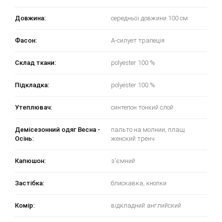
Довжина:
середньої довжини 100 см
Фасон:
А-силует трапеція
Склад ткани:
polyester 100 %
Підкладка:
polyester 100 %
Утеплювач:
синтепон тонкий слой
Демісезонний одяг Весна -
пальто на молнии, плащ
Осінь:
женский тренч
Капюшон:
з'ємний
Застібка:
блискавка, кнопки
Комір:
відкладний английский