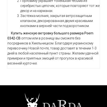
Горловину украшает тоненькая тесьма из
серебристых цепочек, которые повторяют тот же
декор и на карманах.
Застёжка молния, закрытая ветрозащитным
клапаном, декорированная двумя красивыми
кнопками в верхней части под воротником.
Купить женскую ветровку
большого размера Poem
0342-CB
оптом или в розницу вы сможете без
посредников в Хмельницком. Благодаря украинскому
перевозчику Новой почте, товар доставят в течении 1-3
дней в любой населенный пункт страны. Желаем удачной
примерки и приятных эмоций от прогулок в красивой
весенней курточке.