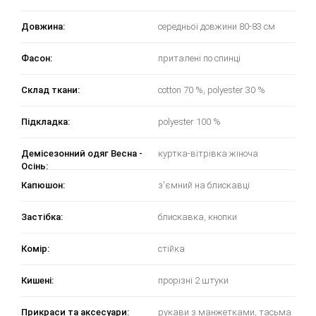
Довжина:
середньої довжини 80-83 см
Фасон:
приталені по спинці
Склад ткани:
cotton 70 %, polyester 30 %
Підкладка:
polyester 100 %
Демісезонний одяг Весна -
куртка-вітрівка жіноча
Осінь:
Капюшон:
з'ємний на блискавці
Застібка:
блискавка, кнопки
Комір:
стійка
Кишені:
прорізні 2 штуки
Прикраси та аксесуари:
рукави з манжетками, тасьма