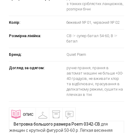
з тонких сріблястих ланцюжків,
розпірки бічні
Колір:
бежевий № 01, червоний № 02
Розмірна лінійка:
CB ☞ супер батал 54-60, B ☞
батал
Бренд:
Quiiet Poem
Догляд за одягом:
ручне прання, прання в
автомат машині не більше +30-
40 градусів, не вживати хлор
та відбілювачі, прасування в
делікатному режимі, сушити на
плечіках в тіні
ОПИС
ПРИМІРОЧНА
ДОСТАВКА
ВІДГУКИ
І
ОПЛАТА
Ветровка большого размера Poem 0342-CB
для
женщин с крупной фигурой 50-60 р. Лёгкая весенняя