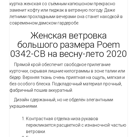
куртка женская со съёмным капюшоном прекрасно
заменит кофту или пиджак в ветреную погоду. Даже
летними прохладными вечерами она станет находкой в
современном дамском гардеробе.
Женская ветровка
большого размера Poem
0342-CB на весну-лето 2020
Прямой крой обеспечит свободное прилегание
курточки, скрывая лишние килограммы в зоне талии или
бёдер. Верхняя ткань очень приятная на ощупь, мягкая и
без особого блеска. Подкладочный материал прочный,
фабричный пошив аккуратный.
Дизайн сдержанный, но не обделён элегантными
украшениями.
Контрастная отделка низа рукавов
перекликается расцветкой с изнаночной частью
ветровки.