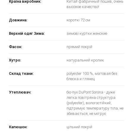
Країна виробник:
Китай фабричный пошив, очень
высокое качество!
Довжина:
короткі 72 см
Верхній одяг Зима:
зимові куртки женские
Фасон:
прямий покрій
Хутро:
натуральний кролик
Склад ткани:
polyester 100 %, матовая без
блеска и глянец
Утеплювач:
біо-пух DuPont Sorona - дуже
легка повітряна структура
(polyester), вологостійкий,
підтримує температуру тіла, не
збивається, не мігрує
Капюшон:
цільний покрій