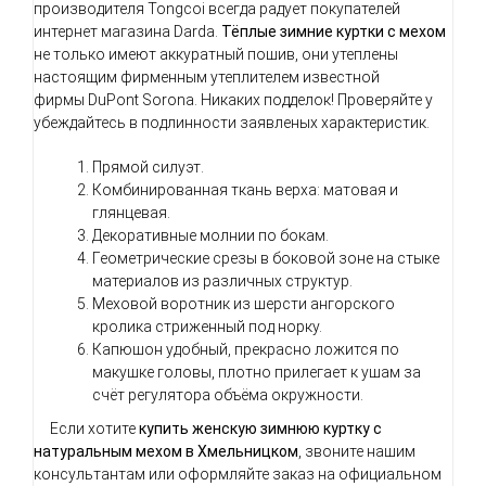
производителя Tongcoi всегда радует покупателей
интернет магазина Darda.
Тёплые зимние куртки с мехом
не только имеют аккуратный пошив, они утеплены
настоящим фирменным утеплителем известной
фирмы DuPont Sorona. Никаких подделок! Проверяйте у
убеждайтесь в подлинности заявленых характеристик.
Прямой силуэт.
Комбинированная ткань верха: матовая и
глянцевая.
Декоративные молнии по бокам.
Геометрические срезы в боковой зоне на стыке
материалов из различных структур.
Меховой воротник из шерсти ангорского
кролика стриженный под норку.
Капюшон удобный, прекрасно ложится по
макушке головы, плотно прилегает к ушам за
счёт регулятора объёма окружности.
Если хотите
купить женскую зимнюю куртку с
натуральным мехом в Хмельницком
, звоните нашим
консультантам или оформляйте заказ на официальном