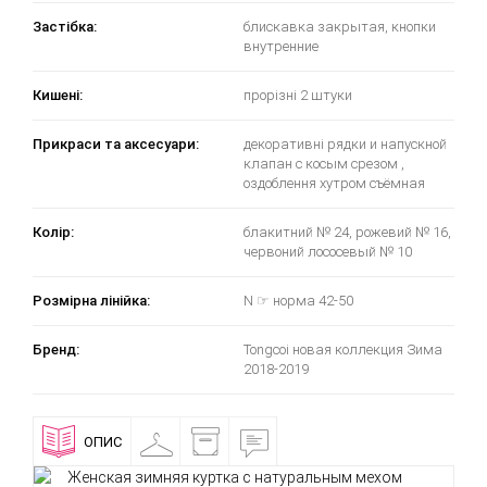
Застібка:
блискавка закрытая, кнопки
внутренние
Кишені:
прорізні 2 штуки
Прикраси та аксесуари:
декоративні рядки и напускной
клапан с косым срезом ,
оздоблення хутром съёмная
Колір:
блакитний № 24, рожевий № 16,
червоний лососевый № 10
Розмірна лінійка:
N ☞ норма 42-50
Бренд:
Tongcoi новая коллекция Зима
2018-2019
ОПИС
ПРИМІРОЧНА
ДОСТАВКА
ВІДГУКИ
І
ОПЛАТА