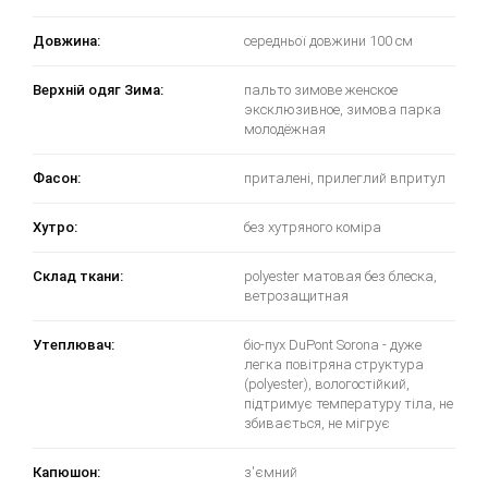
Довжина:
середньої довжини 100 см
Верхній одяг Зима:
пальто зимове женское
эксклюзивное, зимова парка
молодёжная
Фасон:
приталені, прилеглий впритул
Хутро:
без хутряного коміра
Склад ткани:
polyester матовая без блеска,
ветрозащитная
Утеплювач:
біо-пух DuPont Sorona - дуже
легка повітряна структура
(polyester), вологостійкий,
підтримує температуру тіла, не
збивається, не мігрує
Капюшон:
з'ємний