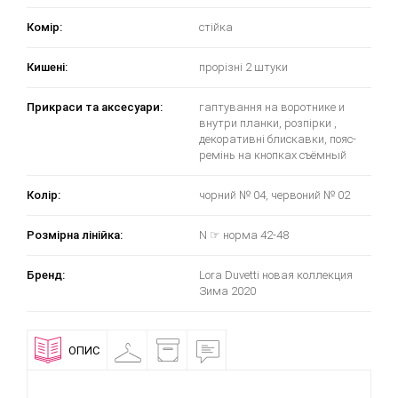
Комір:
стійка
Кишені:
прорізні 2 штуки
Прикраси та аксесуари:
гаптування на воротнике и
внутри планки, розпірки ,
декоративні блискавки, пояс-
ремінь на кнопках съёмный
Колір:
чорний № 04, червоний № 02
Розмірна лінійка:
N ☞ норма 42-48
Бренд:
Lora Duvetti новая коллекция
Зима 2020
ОПИС
ПРИМІРОЧНА
ДОСТАВКА
ВІДГУКИ
І
ОПЛАТА