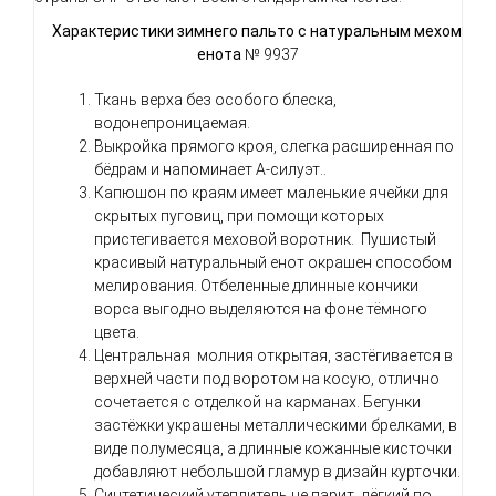
Характеристики зимнего пальто с натуральным мехом
енота
№ 9937
Ткань верха без особого блеска,
водонепроницаемая.
Выкройка прямого кроя, слегка расширенная по
бёдрам и напоминает А-силуэт..
Капюшон по краям имеет маленькие ячейки для
скрытых пуговиц, при помощи которых
пристегивается меховой воротник. Пушистый
красивый натуральный енот окрашен способом
мелирования. Отбеленные длинные кончики
ворса выгодно выделяются на фоне тёмного
цвета.
Центральная молния открытая, застёгивается в
верхней части под воротом на косую, отлично
сочетается с отделкой на карманах. Бегунки
застёжки украшены металлическими брелками, в
виде полумесяца, а длинные кожанные кисточки
добавляют небольшой гламур в дизайн курточки.
Синтетический утеплитель не парит, лёгкий по