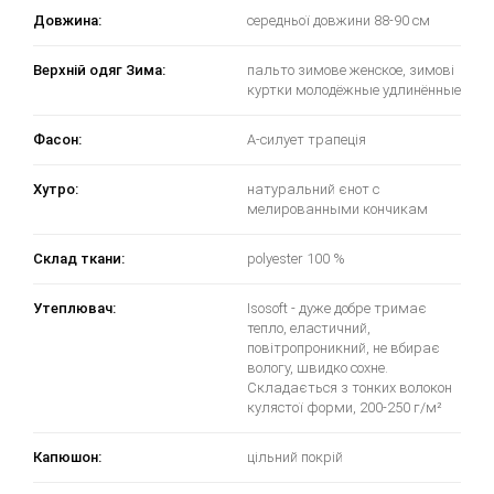
Довжина:
середньої довжини 88-90 см
Верхній одяг Зима:
пальто зимове женское, зимові
куртки молодёжные удлинённые
Фасон:
А-силует трапеція
Хутро:
натуральний єнот с
мелированными кончикам
Склад ткани:
polyester 100 %
Утеплювач:
Isosoft - дуже добре тримає
тепло, еластичний,
повітропроникний, не вбирає
вологу, швидко сохне.
Складається з тонких волокон
кулястої форми, 200-250 г/м²
Капюшон:
цільний покрій