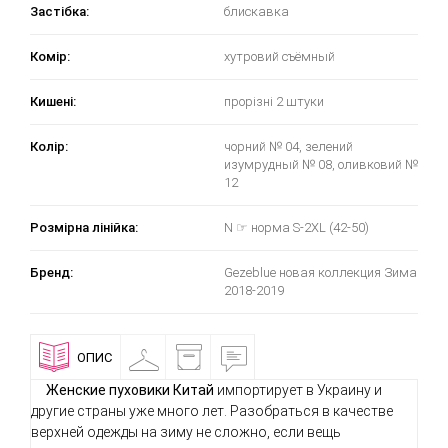
Застібка:
блискавка
Комір:
хутровий съёмный
Кишені:
прорізні 2 штуки
Колір:
чорний № 04, зелений
изумрудный № 08, оливковий №
12
Розмірна лінійка:
N ☞ норма S-2XL (42-50)
Бренд:
Gezeblue новая коллекция Зима
2018-2019
ОПИС
ПРИМІРОЧНА
ДОСТАВКА
ВІДГУКИ
І
ОПЛАТА
Женские пуховики Китай
импортирует в Украину и
другие страны уже много лет. Разобраться в качестве
верхней одежды на зиму не сложно, если вещь