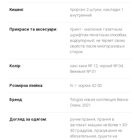
Кишені:
прорізні 2 штуки, накладні 1
внутренний
Прикраси та аксесуари:
принт - малюнок газетным
шрифтом печатным способом,
водоупорный, не теряет своих
свойств после многоразовых
стирок.
Колір:
хакі хаки № 12, чорний № 04,
бежевий № 01
Розмірна лінійка:
N ☞ норма 42-50
Бренд:
Tongcoi новая коллекция Весна-
Осень 2021
Догляд за одягом:
ручне прання, прання в
автомат машині не более + 30-
40 градусов, прасування не
обязательная, сушити на