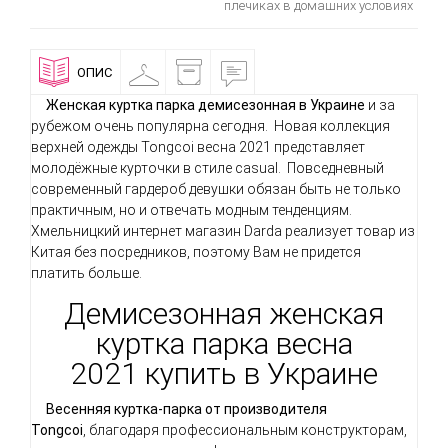
плечиках в домашних условиях
ОПИС
ПРИМІРОЧНА
ДОСТАВКА
ВІДГУКИ
І
ОПЛАТА
Женская куртка парка демисезонная в Украине
и за
рубежом очень популярна сегодня. Новая коллекция
верхней одежды Tongcoi весна 2021 представляет
молодёжные курточки в стиле casual. Повседневный
современный гардероб девушки обязан быть не только
практичным, но и отвечать модным тенденциям.
Хмельницкий интернет магазин Darda реализует товар из
Китая без посредников, поэтому Вам не придется
платить больше.
Демисезонная женская
куртка парка весна
2021 купить в Украине
Весенняя куртка-парка от производителя
Tongcoi
, благодаря профессиональным конструкторам,