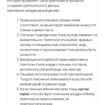
которые проявляют свою фантазию в процессе
создания оригинального декора,
приобрела неординарный дизайн.
Привычная регулировка объёма талии
отсутствует, не акцентирует внимание на высоте
спинки и длине торса.
Стеганая подкладочная ткань всегда намекает на
внимательное, трепетное отношение фирмы к
своему потенциальному покупателю, ведь
изнаночная сторона изделия тоже должна быть
на высоте.
Декорация молодёжной парки надписями в
газетном стиле, в виде стильных постеров,
актуальна в уличной моде, как никогда.
Нашивка логотипа
известной торговой марки
Tongcoi лаконично вписывается в расписной
мелкий шрифт в районе груди.
Качественная мягкая матовая ткань
куртки-
парки
способствует отличному воздухообмену,
приятная на прикосновение, не
электростатическая.