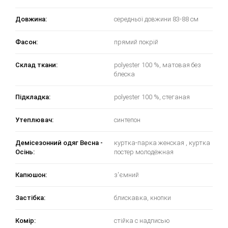
Довжина:
середньої довжини 83-88 см
Фасон:
прямий покрій
Склад ткани:
polyester 100 %, матовая без
блеска
Підкладка:
polyester 100 %, стеганая
Утеплювач:
синтепон
Демісезонний одяг Весна -
куртка-парка женская , куртка
Осінь:
постер молодёжная
Капюшон:
з'ємний
Застібка:
блискавка, кнопки
Комір:
стійка с надписью