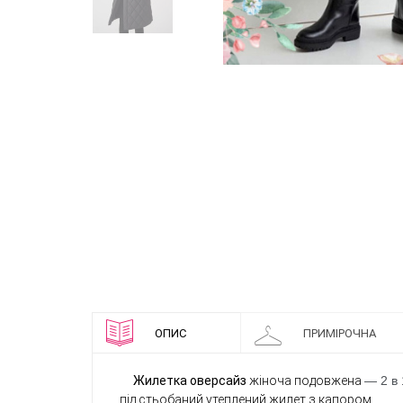
ОПИС
ПРИМІРОЧНА
Жилетка оверсайз
жіноча подовжена
— 2 в 
під стьобаний утеплений жилет з капором.