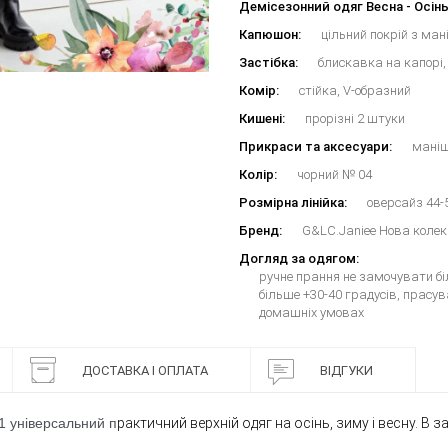
Демісезонний одяг Весна - Осінь
Капюшон:
цільний покрій з ма
Застібка:
блискавка на капорі,
Комір:
стійка, V-образний
Кишені:
прорізні 2 штуки
Прикраси та аксесуари:
маніш
Колір:
чорний № 04
Розмірна лінійка:
оверсайз 44-
Бренд:
G&LC.Janiee Нова колек
Догляд за одягом:
ручне прання не замочувати бі
більше +30-40 градусів, прасу
домашніх умовах
ДОСТАВКА І ОПЛАТА
ВІДГУКИ
1 універсальний п
рактичний верхній одяг на осінь, зиму і весну. В з