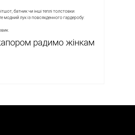
тшот, батник чи інші теплі толстовки.
е модний лук із повсякденного гардеробу:
овик.
 капором радимо жінкам