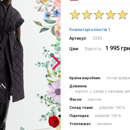
Коментарі клієнтів 1
Артикул:
3293
1 995 грн
Ціни:
Вартість
Країна виробник:
Китай фабрич
Довжина:
короткі → капор з пасками, ре
Фасон:
oversize
Склад ткани:
polyester 100 %
Підкладка:
polyester 100 %
Утеплювач:
синтепон