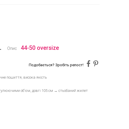
.
44-50 oversize
Опис
Подобається? Зробіть репост!
не пошиття, висока якість
гулюючими об'єм, довгі 105 см → стьобаний жилет