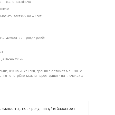
:
жилетка жіноча
нішкою
 магніти застібки на жилеті
ка, декоративні рядки ромби
50
ція Весна-Осінь
льше, ніж на 20 хвилин, прання в автомат машині не
вання не потрібне, можна паром, сушити на плечиках в
алежності від пори року, плануйте базові речі