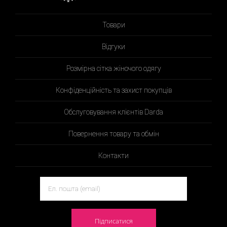
Товари
Відгуки
Розмірна сітка жіночого одягу
Конфіденційність та захист покупців
Обслуговування клієнтів Darda
Повернення товару та обмін
Контакти
Підписатися