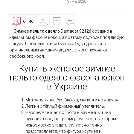
Зима 2020
ОПИС
ПРИМІРОЧНА
ДОСТАВКА
ВІДГУКИ
І
ОПЛАТА
Зимнее пальто одеяло Damader 92126
создано в
идеальном фасоне кокон, а поэтому подходит под любую
фигуру. Любители стиля oversize будут довольны
оригинальным внешним видом лёгкого пуховика
свободного кроя.
Купить женское зимнее
пальто одеяло фасона кокон
в Украине
Матовая ткань без блеска, мягкая и не маркая.
Лёгкий и тёплый фирменный утеплитель.
Неопределённая полнота и зауженный низ
пуховика создаёт размер oversize, в котором
невозможно угадать силуэт, но точно
представляется, что фигура хрупкая и