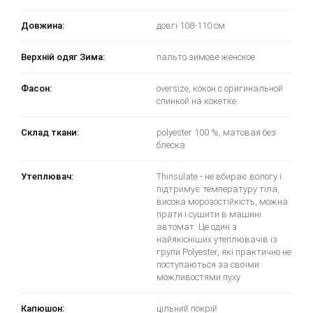
Довжина:
довгі 108-110 см
Верхній одяг Зима:
пальто зимове женское
Фасон:
oversize, кокон с оригинальной
спинкой на кокетке
Склад ткани:
polyester 100 %, матовая без
блеска
Утеплювач:
Thinsulate - не вбирає вологу і
підтримує температуру тіла,
висока морозостійкість, можна
прати і сушити в машині
автомат. Це один з
найякісніших утеплювачів із
групи Polyester, які практично не
поступаються за своїми
можливостями пуху
Капюшон:
цільний покрій