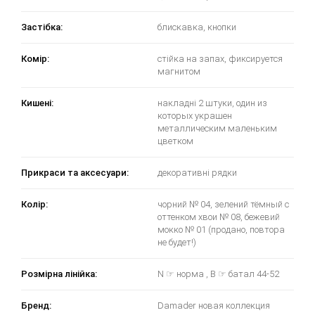
Застібка:
блискавка, кнопки
Комір:
стійка на запах, фиксируется
магнитом
Кишені:
накладні 2 штуки, один из
которых украшен
металлическим маленьким
цветком
Прикраси та аксесуари:
декоративні рядки
Колір:
чорний № 04, зелений тёмный с
оттенком хвои № 08, бежевий
мокко № 01 (продано, повтора
не будет!)
Розмірна лінійка:
N ☞ норма , B ☞ батал 44-52
Бренд:
Damader новая коллекция