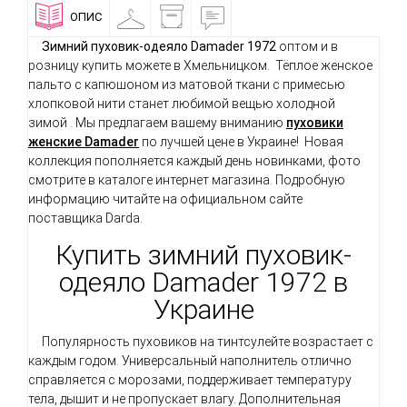
ОПИС
ПРИМІРОЧНА
ДОСТАВКА
ВІДГУКИ
І
ОПЛАТА
Зимний пуховик-одеяло Damader 1972
оптом и в
розницу купить можете в Хмельницком. Тёплое женское
пальто с капюшоном из матовой ткани с примесью
хлопковой нити станет любимой вещью холодной
зимой . Мы предлагаем вашему вниманию
пуховики
женские Damader
по лучшей цене в Украине! Новая
коллекция пополняется каждый день новинками, фото
смотрите в каталоге интернет магазина. Подробную
информацию читайте на официальном сайте
поставщика Darda.
Купить зимний пуховик-
одеяло Damader 1972 в
Украине
Популярность пуховиков на тинтсулейте возрастает с
каждым годом. Универсальный наполнитель отлично
справляется с морозами, поддерживает температуру
тела, дышит и не пропускает влагу. Дополнительная