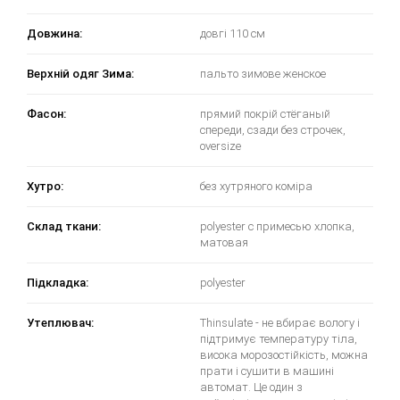
Довжина:
довгі 110 см
Верхній одяг Зима:
пальто зимове женское
Фасон:
прямий покрій стёганый
спереди, сзади без строчек,
oversize
Хутро:
без хутряного коміра
Склад ткани:
polyester с примесью хлопка,
матовая
Підкладка:
polyester
Утеплювач:
Thinsulate - не вбирає вологу і
підтримує температуру тіла,
висока морозостійкість, можна
прати і сушити в машині
автомат. Це один з