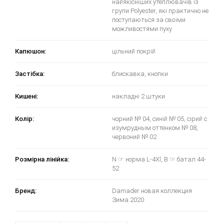
найякісніших утеплювачів із
групи Polyester, які практично не
поступаються за своїми
можливостями пуху
Капюшон:
цільний покрій
Застібка:
блискавка, кнопки
Кишені:
накладні 2 штуки
Колір:
чорний № 04, синій № 05, сірий с
изумрудным оттенком № 08,
червоний № 02
Розмірна лінійка:
N ☞ норма L-4Xl, B ☞ батал 44-
52
Бренд:
Damader новая коллекция
Зима 2020