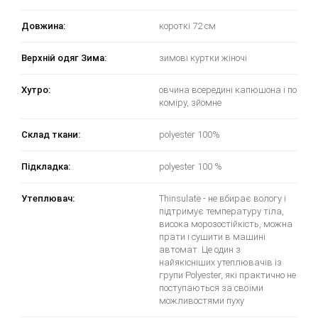
Довжина:
короткі 72 см
Верхній одяг Зима:
зимові куртки жіночі
Хутро:
овчина всередині капюшона і по
коміру, зйомне
Склад ткани:
polyester 100%
Підкладка:
polyester 100 %
Утеплювач:
Thinsulate - не вбирає вологу і
підтримує температуру тіла,
висока морозостійкість, можна
прати і сушити в машині
автомат. Це один з
найякісніших утеплювачів із
групи Polyester, які практично не
поступаються за своїми
можливостями пуху