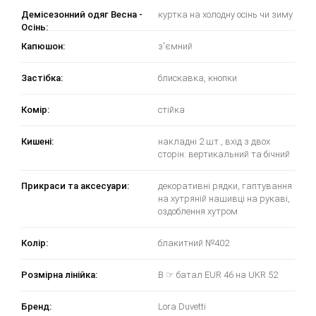
Демісезонний одяг Весна -
куртка на холодну осінь чи зиму
Осінь:
Капюшон:
з'ємний
Застібка:
блискавка, кнопки
Комір:
стійка
Кишені:
накладні 2 шт., вхід з двох
сторін: вертикальний та бічний
Прикраси та аксесуари:
декоративні рядки, гаптування
на хутряній нашивці на рукаві,
оздоблення хутром
Колір:
блакитний №402
Розмірна лінійка:
B ☞ батал EUR 46 на UKR 52
Бренд:
Lora Duvetti