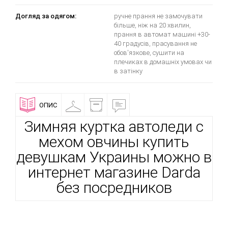
Догляд за одягом:
ручне прання не замочувати
більше, ніж на 20 хвилин,
прання в автомат машині +30-
40 градусів, прасування не
обов'язкове, сушити на
плечиках в домашніх умовах чи
в затінку
ОПИС
ПРИМІРОЧНА
ДОСТАВКА
ВІДГУКИ
І
ОПЛАТА
Зимняя куртка автоледи с
мехом овчины купить
девушкам Украины можно в
интернет магазине Darda
без посредников