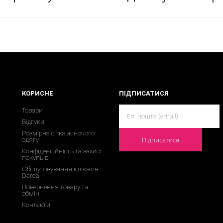
КОРИСНЕ
ПІДПИСАТИСЯ
Товари
Відгуки
Розмірна сітка жіночого
Підписатися
одягу
Конфіденційність та захист
покупців
Обслуговування клієнтів
Darda
Повернення товару та
обмін
Контакти