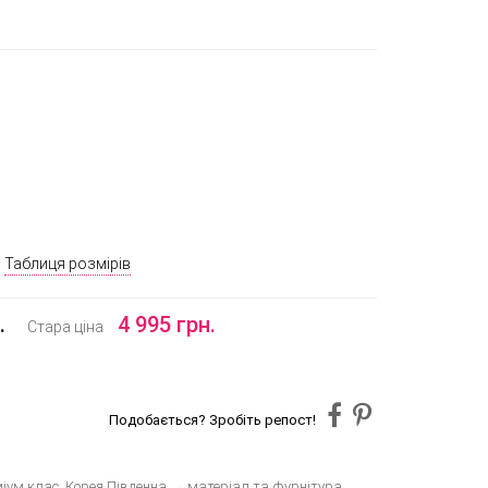
Таблиця розмірів
.
4 995 грн.
Стара ціна
Подобається? Зробіть репост!
іум клас, Корея Південна → матеріал та фурнітура