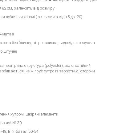
-82 см, залежить від розміру
ки дублянки жіночі ( осінь-зима від +5 до -20)
бництва
 матова без блиску, вітрозахисна, водовідштовхуюча
тро штучне
гка повітряна структура (polyester), вологостійкий,
 збивається, не мігрує хутро із зворотньої сторони
лення хутром, шкіряні елементи
авовий № 30
-48, B ☞ батал 50-54