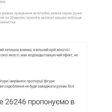
Зима
 умовах, прасування не потрібно, можна паром, ручне
ніж на 20 хвилин, прання в автомат машині не більше
, хімчистка
й затишок взимку, а вільний крій жіночої
сокої якості, має водовідштовхуючий ефект, не
гури і вирівнює пропорції фігури.
ве оздоблення не буде заваджати рухам. Все
le 26246 пропонуємо в
і