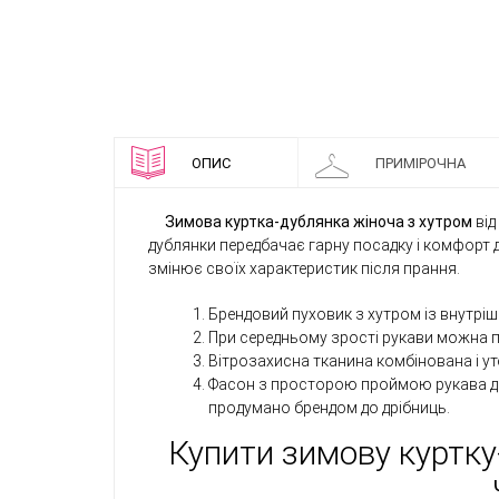
ОПИС
ПРИМІРОЧНА
Зимова куртка-дублянка жіноча з хутром
від
дублянки передбачає гарну посадку і комфорт д
змінює своїх характеристик після прання.
Брендовий пуховик з хутром із внутрі
При середньому зрості рукави можна п
Вітрозахисна тканина комбінована і уте
Фасон з просторою проймою рукава доз
продумано брендом до дрібниць.
Купити зимову куртку