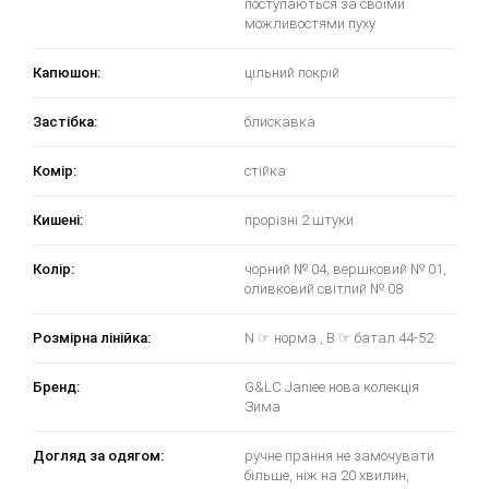
поступаються за своїми
можливостями пуху
Капюшон:
цільний покрій
Застібка:
блискавка
Комір:
стійка
Кишені:
прорізні 2 штуки
Колір:
чорний № 04, вершковий № 01,
оливковий світлий № 08
Розмірна лінійка:
N ☞ норма , B ☞ батал 44-52
Бренд:
G&LC.Janiee нова колекція
Зима
Догляд за одягом:
ручне прання не замочувати
більше, ніж на 20 хвилин,