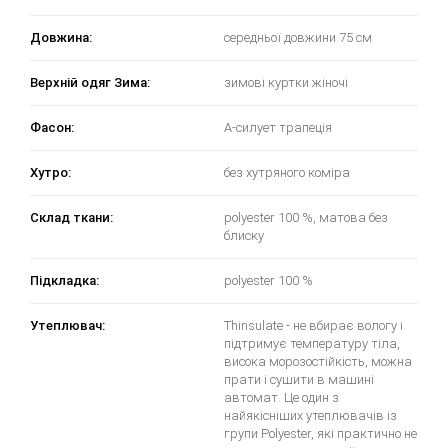
Довжина:
середньої довжини 75 см
Верхній одяг Зима:
зимові куртки жіночі
Фасон:
А-силует трапеція
Хутро:
без хутряного коміра
Склад ткани:
polyester 100 %, матова без
блиску
Підкладка:
polyester 100 %
Утеплювач:
Thinsulate - не вбирає вологу і
підтримує температуру тіла,
висока морозостійкість, можна
прати і сушити в машині
автомат. Це один з
найякісніших утеплювачів із
групи Polyester, які практично не