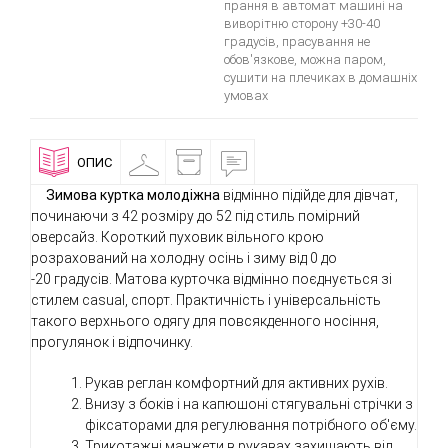
прання в автомат машині на
виворітню сторону +30-40
градусів, прасування не
обов'язкове, можна паром,
сушити на плечиках в домашніх
умовах
ОПИС
ПРИМІРОЧНА
ДОСТАВКА
ВІДГУКИ
І
ОПЛАТА
Зимова куртка молодіжна
відмінно підійде для дівчат,
починаючи з 42 розміру до 52 під стиль помірний
оверсайз. Короткий пуховик вільного крою
розрахований на холодну осінь і зиму від 0 до
-20 градусів. Матова курточка
відмінно поєднується зі
стилем casual, спорт. Практичність і універсальність
такого верхнього одягу для повсякденного носіння,
прогулянок і відпочинку.
Рукав реглан комфортний для активних рухів.
Внизу з боків і на капюшоні стягувальні стрічки з
фіксаторами для регулювання потрібного об'єму.
Трикотажні манжети в рукавах захищають від