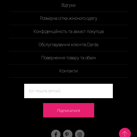
Відгуки
Розмірна сітка жіночого одягу
Конфіденційність та захист покупців
Обслуговування клієнтів Darda
Повернення товару та обмін
Контакти
Підписатися