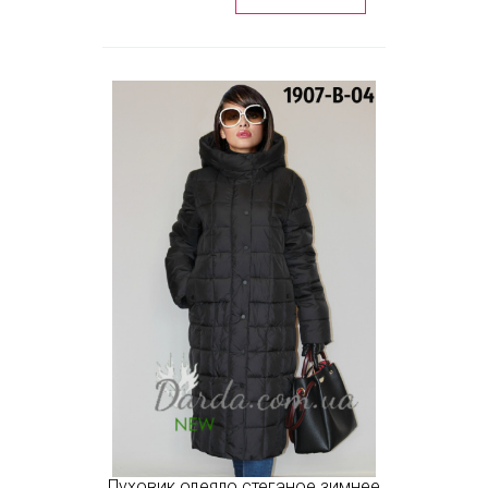
Пуховик одеяло стеганое зимнее