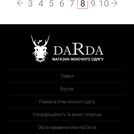
3
4
5
6
7
8
9
10
Товари
Відгуки
Розмірна сітка жіночого одягу
Конфіденційність та захист покупців
Обслуговування клієнтів Darda