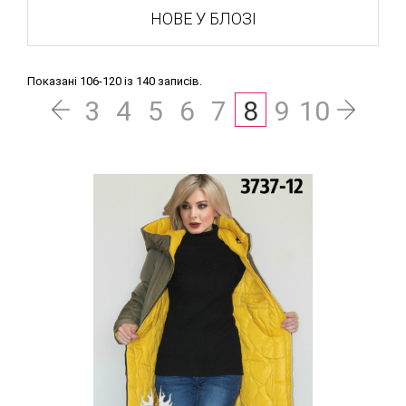
НОВЕ У БЛОЗІ
Показані 106-120 із 140 записів.
3
4
5
6
7
8
9
10