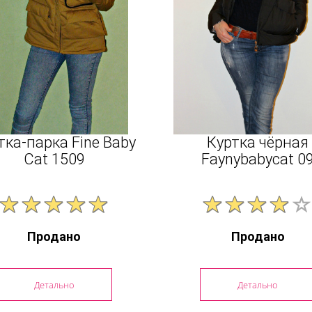
тка-парка Fine Baby
Куртка чёрная
Cat 1509
Faynybabycat 0
Продано
Продано
Детально
Детально