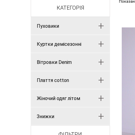
Показані 
КАТЕГОРІЯ
+
Пуховики
+
Куртки демісезонні
+
Вітровки Denim
+
Плаття cotton
+
Жіночий одяг літом
+
Знижки
ФІЛЬТРИ