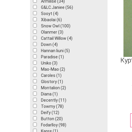
Armilise (34)
G&LC.Janiee (56)
Sooyt (4)
Xibaolai (6)
Snow Owl (100)
Olanmer (3)
Cattail Willow (4)
Down (4)
Hannan liuni (5)
Paradise (1)
Кур
Uniko (3)
Mao-Mao (2)
Caroles (1)
Glostory (1)
Montalion (2)
Diana (1)
Decently (11)
Towmy (78)
Deify (12)
Button (20)
Fodarlloy (98)
Kapre (1)