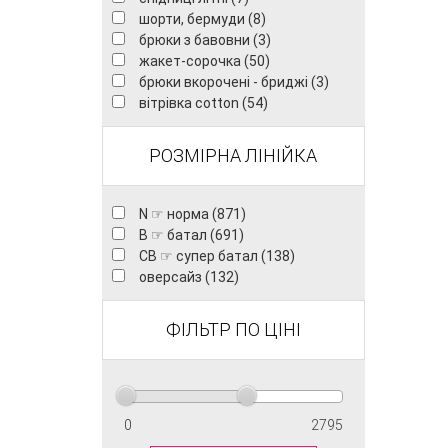
шорти, бермуди (8)
брюки з бавовни (3)
жакет-сорочка (50)
брюки вкорочені - бриджі (3)
вітрівка cotton (54)
РОЗМІРНА ЛІНІЙКА
N ☞ норма (871)
B ☞ батал (691)
CB ☞ супер батал (138)
оверсайз (132)
ФІЛЬТР ПО ЦІНІ