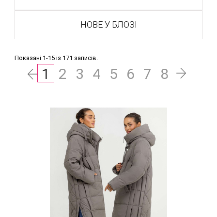
НОВЕ У БЛОЗІ
Показані 1-15 із 171 записів.
1
2
3
4
5
6
7
8