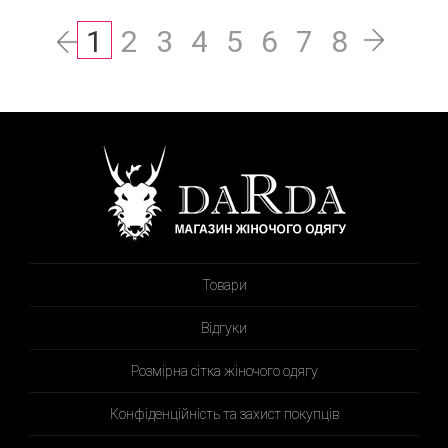
1
2
3
4
5
6
7
8
Товари
Відгуки
Розмірна сітка жіночого одягу
Конфіденційність та захист покупців